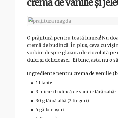
crema de vanilie și jele
O prăjitură pentru toată lumea! Nu doar
cremă de budincă. În plus, ceva cu vișin
vorbim despre glazura de ciocolată pe
dulci și delicioase… Ei bine, asta nu o 
Ingrediente pentru crema de venilie (b
1 l lapte
3 plicuri budincă de vanilie fără zahăr 
30 g făină albă (2 linguri)
5 gălbenușuri