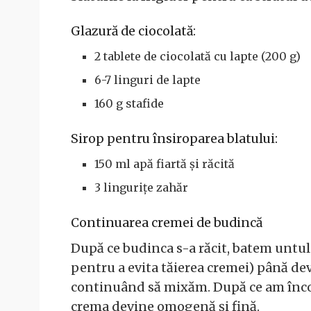
Glazură de ciocolată:
2 tablete de ciocolată cu lapte (200 g)
6-7 linguri de lapte
160 g stafide
Sirop pentru însiroparea blatului:
150 ml apă fiartă și răcită
3 lingurițe zahăr
Continuarea cremei de budincă
După ce budinca s-a răcit, batem untul 
pentru a evita tăierea cremei) până de
continuând să mixăm. După ce am înc
crema devine omogenă și fină.