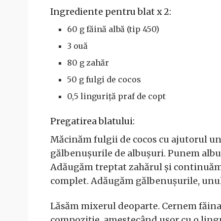
Ingrediente pentru blat x 2:
60 g făină albă (tip 450)
3 ouă
80 g zahăr
50 g fulgi de cocos
0,5 linguriță praf de copt
Pregatirea blatului:
Măcinăm fulgii de cocos cu ajutorul un
gălbenușurile de albușuri. Punem albuș
Adăugăm treptat zahărul și continuăm
complet. Adăugăm gălbenușurile, unul 
Lăsăm mixerul deoparte. Cernem făina
compoziție, amestecând ușor cu o lingu