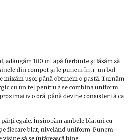
l, adăugăm 100 ml apă fierbinte și lăsăm să
inele din compot și le punem într-un bol.
 le mixăm ușor până obținem o pastă. Turnăm
gic cu un tel pentru a se combina uniform.
proximativ o oră, până devine consistentă ca
părți egale. Însiropăm ambele blaturi cu
 pe fiecare blat, nivelând uniform. Punem
e vișine să se întărească bine.