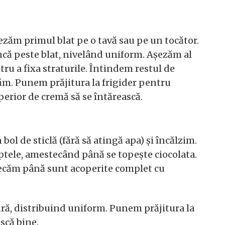
șezăm primul blat pe o tavă sau pe un tocător.
ă peste blat, nivelând uniform. Așezăm al
ru a fixa straturile. Întindem restul de
ăm. Punem prăjitura la frigider pentru
perior de cremă să se întărească.
bol de sticlă (fără să atingă apa) și încălzim.
aptele, amestecând până se topește ciocolata.
stecăm până sunt acoperite complet cu
ră, distribuind uniform. Punem prăjitura la
scă bine.