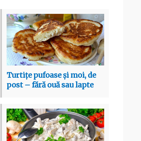
Turtițe pufoase și moi, de
post – fără ouă sau lapte