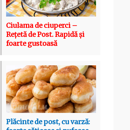
Ciulama de ciuperci –
Rețetă de Post. Rapidă și
foarte gustoasă
Plăcinte de post, cu varză: