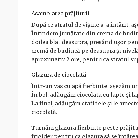
Asamblarea prăjiturii
După ce stratul de vișine s-a întărit, a
Întindem jumătate din crema de budinc
doilea blat deasupra, presând ușor pent
cremă de budincă pe deasupra și nivel
aproximativ 2 ore, pentru ca stratul su
Glazura de ciocolată
Într-un vas cu apă fierbinte, așezăm un 
În bol, adăugăm ciocolata cu lapte și l
La final, adăugăm stafidele și le ame
ciocolată.
Turnăm glazura fierbinte peste prăjitu
frigider pentru ca glazura să se întărea