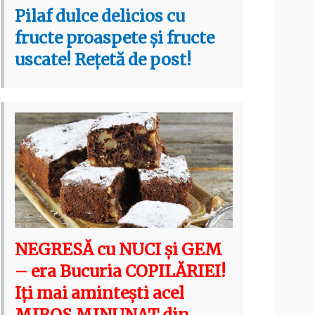
Pilaf dulce delicios cu
fructe proaspete și fructe
uscate! Rețetă de post!
NEGRESĂ cu NUCI și GEM
– era Bucuria COPILĂRIEI!
Iți mai amintești acel
MIROS MINUNAT din