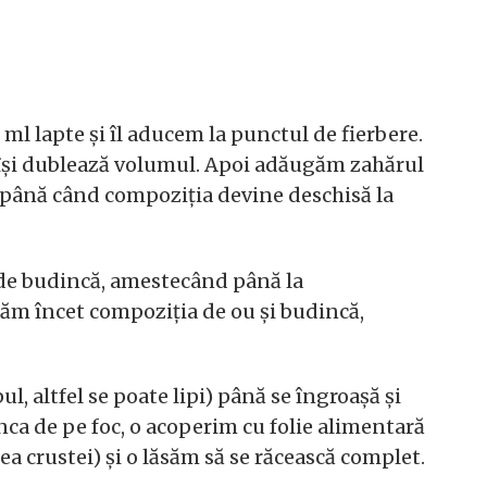
ml lapte și îl aducem la punctul de fierbere.
își dublează volumul. Apoi adăugăm zahărul
până când compoziția devine deschisă la
l de budincă, amestecând până la
ăm încet compoziția de ou și budincă,
 altfel se poate lipi) până se îngroașă și
nca de pe foc, o acoperim cu folie alimentară
a crustei) și o lăsăm să se răcească complet.