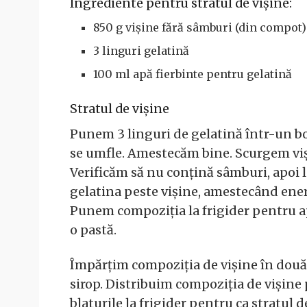
Ingrediente pentru stratul de vișine:
850 g vișine fără sâmburi (din compot)
3 linguri gelatină
100 ml apă fierbinte pentru gelatină
Stratul de vișine
Punem 3 linguri de gelatină într-un bo
se umfle. Amestecăm bine. Scurgem viș
Verificăm să nu conțină sâmburi, apoi
gelatina peste vișine, amestecând ener
Punem compoziția la frigider pentru a
o pastă.
Împărțim compoziția de vișine în două 
sirop. Distribuim compoziția de vișine
blaturile la frigider pentru ca stratul d