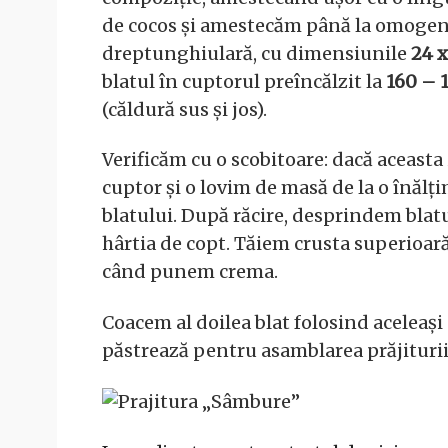
de cocos și amestecăm până la omogen
dreptunghiulară, cu dimensiunile
24 
blatul în cuptorul preîncălzit la
160 – 
(căldură sus și jos).
Verificăm cu o scobitoare: dacă aceasta 
cuptor și o lovim de masă de la o înălț
blatului. După răcire, desprindem blatu
hârtia de copt. Tăiem crusta superioar
când punem crema.
Coacem al doilea blat folosind aceleași
păstrează pentru asamblarea prăjiturii