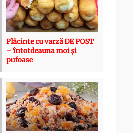
Plăcinte cu varză DE POST
– întotdeauna moi și
pufoase