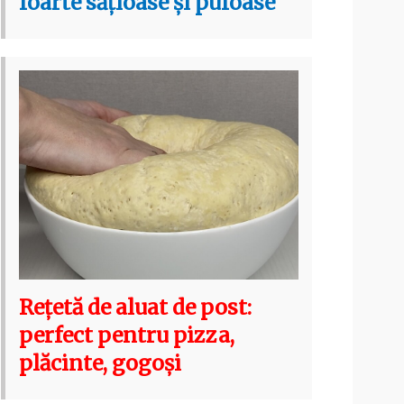
foarte sățioase și pufoase
Rețetă de aluat de post:
perfect pentru pizza,
plăcinte, gogoși