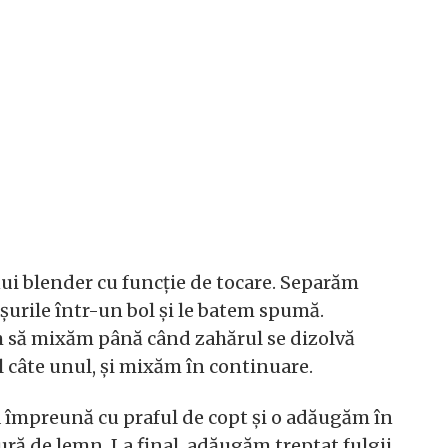
ui blender cu funcție de tocare. Separăm
urile într-un bol și le batem spumă.
 să mixăm până când zahărul se dizolvă
câte unul, și mixăm în continuare.
 împreună cu praful de copt și o adăugăm în
ră de lemn. La final, adăugăm treptat fulgii