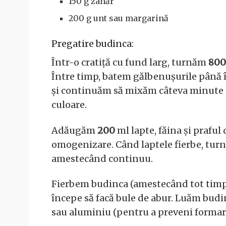
150 g zahăr
200 g unt sau margarină
Pregatire budinca:
Într-o cratiță cu fund larg, turnăm
800
Între timp, batem gălbenușurile până 
și continuăm să mixăm câteva minute 
culoare.
Adăugăm
200
ml lapte, făina și prafu
omogenizare. Când laptele fierbe, turn
amestecând continuu.
Fierbem budinca (amestecând tot timpul,
începe să facă bule de abur. Luăm budi
sau aluminiu (pentru a preveni formare