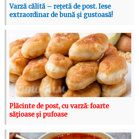
Varză călită – rețetă de post. Iese
extraordinar de bună și gustoasă!
Plăcinte de post, cu varză: foarte
sățioase și pufoase