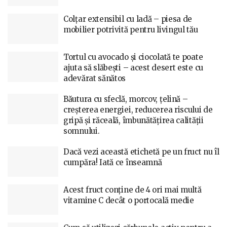
Colțar extensibil cu ladă – piesa de
mobilier potrivită pentru livingul tău
Tortul cu avocado și ciocolată te poate
ajuta să slăbești – acest desert este cu
adevărat sănătos
Băutura cu sfeclă, morcov, țelină –
creșterea energiei, reducerea riscului de
gripă și răceală, îmbunătățirea calității
somnului.
Dacă vezi această etichetă pe un fruct nu îl
cumpăra! Iată ce înseamnă
Acest fruct conține de 4 ori mai multă
vitamine C decât o portocală medie