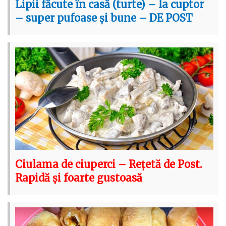
Lipii făcute în casă (turte) – la cuptor
– super pufoase și bune – DE POST
Ciulama de ciuperci – Rețetă de Post.
Rapidă și foarte gustoasă