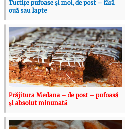
Turtițe pufoase și moi, de post – fără
ouă sau lapte
Prăjitura Medana – de post – pufoasă
și absolut minunată