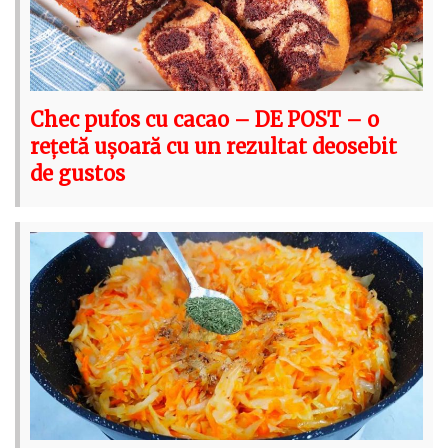
Chec pufos cu cacao – DE POST – o
rețetă ușoară cu un rezultat deosebit
de gustos