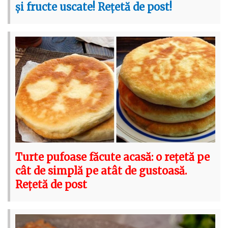
și fructe uscate! Rețetă de post!
Turte pufoase făcute acasă: o rețetă pe
cât de simplă pe atât de gustoasă.
Rețetă de post