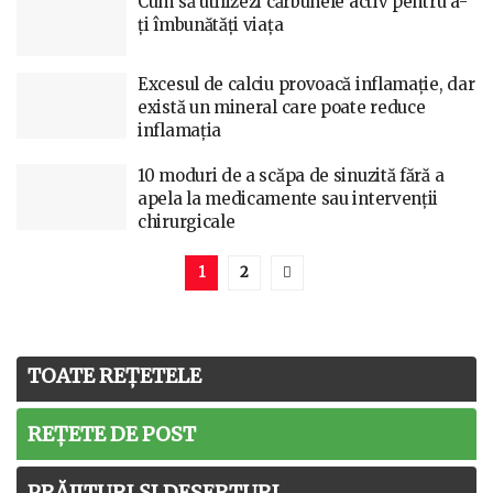
Cum să utilizezi cărbunele activ pentru a-
ți îmbunătăți viața
Excesul de calciu provoacă inflamație, dar
există un mineral care poate reduce
inflamația
10 moduri de a scăpa de sinuzită fără a
apela la medicamente sau intervenții
chirurgicale
1
2
TOATE REȚETELE
REȚETE DE POST
PRĂJITURI ȘI DESERTURI