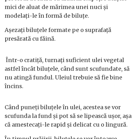
mici de aluat de mărimea unei nuci și
modelați-le în formă de biluțe.
Așezați biluțele formate pe o suprafață
presărată cu făină.
Într-o cratiță, turnați suficient ulei vegetal
astfel încât biluțele, când sunt scufundate, să
nu atingă fundul. Uleiul trebuie să fie bine
încins.
Când puneți biluțele în ulei, acestea se vor
scufunda la fund și pot să se lipească ușor, așa
că amestecați-le rapid și delicat cu o lingură.
În timpul prăjirii, biluțele se vor întoarce