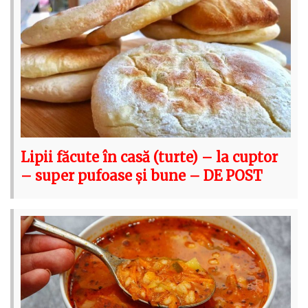
Lipii făcute în casă (turte) – la cuptor
– super pufoase și bune – DE POST