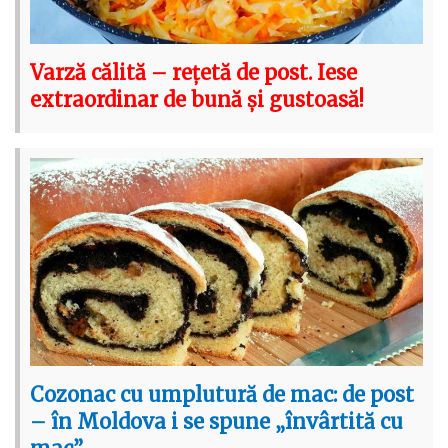
Varză călită – rețetă de post. Iese
extraordinar de bună și gustoasă!
Cozonac cu umplutură de mac: de post
– în Moldova i se spune „învârtită cu