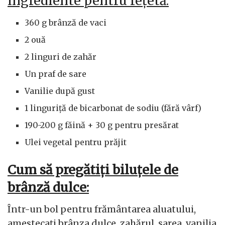
Ingrediente pentru rețetă:
360 g brânză de vaci
2 ouă
2 linguri de zahăr
Un praf de sare
Vanilie după gust
1 linguriță de bicarbonat de sodiu (fără vârf)
190-200 g făină + 30 g pentru presărat
Ulei vegetal pentru prăjit
Cum să pregătiți biluțele de
brânză dulce:
Într-un bol pentru frământarea aluatului,
amestecați brânza dulce, zahărul, sarea, vanilia