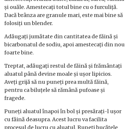
și ouăle. Amestecați totul bine cu o furculiță.
Dacă brânza are granule mari, este mai bine să
folosiți un blender.
Adăugați jumătate din cantitatea de făină și
bicarbonatul de sodiu, apoi amestecați din nou
foarte bine.
Treptat, adăugați restul de făină și frământați
aluatul până devine moale și ușor lipicios.
Aveți grijă să nu puneți prea multă făină,
pentru ca biluțele să rămână pufoase și
fragede.
Puneți aluatul înapoi în bol și presărați-l ușor
cu făină deasupra. Acest lucru va facilita
procesul de lucru cu aluatul. Rupeți bucățele