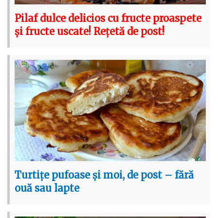
Pilaf dulce delicios cu fructe proaspete
și fructe uscate! Rețetă de post!
Turtițe pufoase și moi, de post – fără
ouă sau lapte