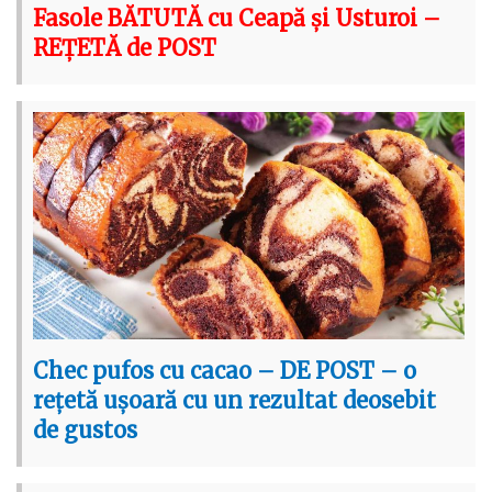
Fasole BĂTUTĂ cu Ceapă și Usturoi –
REȚETĂ de POST
Chec pufos cu cacao – DE POST – o
rețetă ușoară cu un rezultat deosebit
de gustos