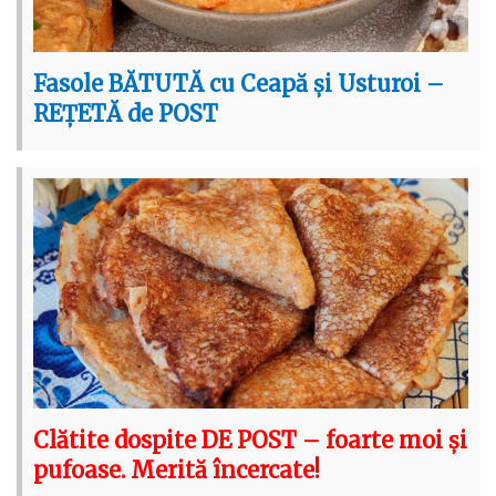
Fasole BĂTUTĂ cu Ceapă și Usturoi –
REȚETĂ de POST
Clătite dospite DE POST – foarte moi și
pufoase. Merită încercate!