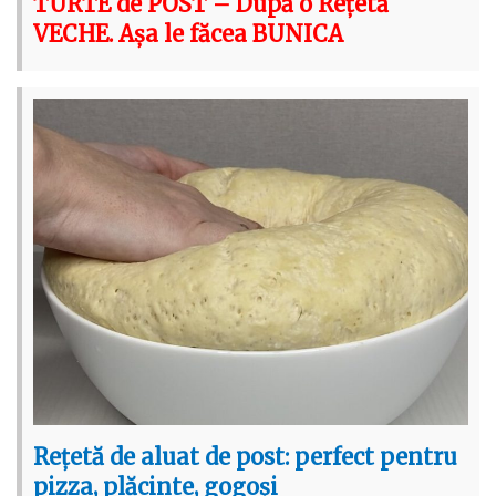
TURTE de POST – După o Rețetă
VECHE. Așa le făcea BUNICA
Rețetă de aluat de post: perfect pentru
pizza, plăcinte, gogoși