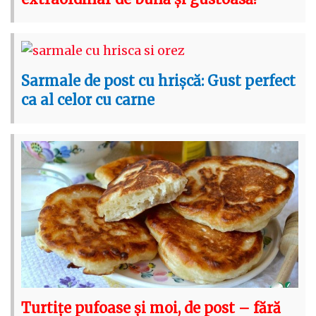
Sarmale de post cu hrișcă: Gust perfect
ca al celor cu carne
Turtițe pufoase și moi, de post – fără