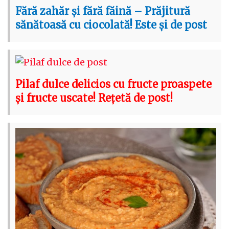
Fără zahăr și fără făină – Prăjitură
sănătoasă cu ciocolată! Este și de post
Pilaf dulce delicios cu fructe proaspete
și fructe uscate! Rețetă de post!