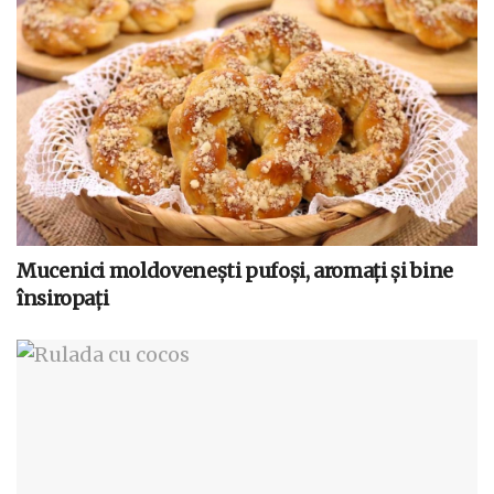
Mucenici moldovenești pufoși, aromați și bine
însiropați