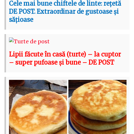
Cele mai bune chiftele de linte: rețetă
DE POST. Extraordinar de gustoase și
sățioase
Lipii făcute în casă (turte) – la cuptor
– super pufoase și bune – DE POST