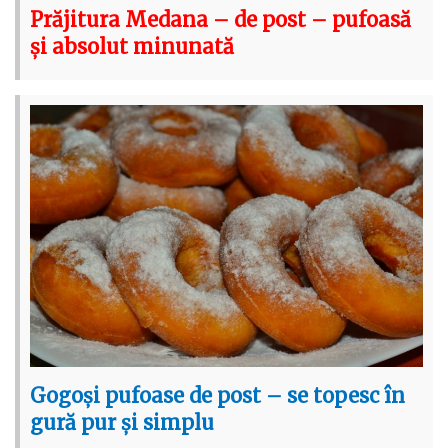
Prăjitura Medana – de post – pufoasă
și absolut minunată
Gogoși pufoase de post – se topesc în
gură pur și simplu