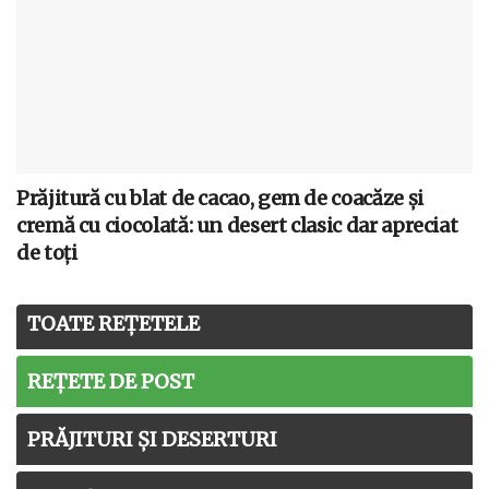
Prăjitură cu blat de cacao, gem de coacăze și
cremă cu ciocolată: un desert clasic dar apreciat
de toți
TOATE REȚETELE
REȚETE DE POST
PRĂJITURI ȘI DESERTURI