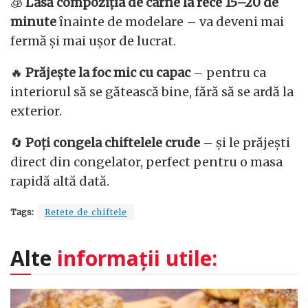
🧊
Lasă compoziția de carne la rece 15–20 de
minute
înainte de modelare – va deveni mai
fermă și mai ușor de lucrat.
🔥
Prăjește la foc mic cu capac
– pentru ca
interiorul să se gătească bine, fără să se ardă la
exterior.
🔄
Poți congela chiftelele crude
– și le prăjești
direct din congelator, perfect pentru o masa
rapidă altă dată.
Tags:
Retete de chiftele
Alte
informații utile: