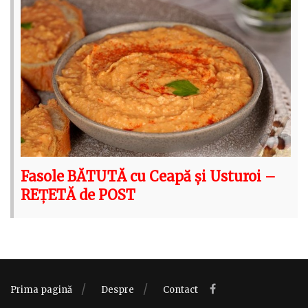
Fasole BĂTUTĂ cu Ceapă și Usturoi –
REȚETĂ de POST
Prima pagină
Despre
Contact