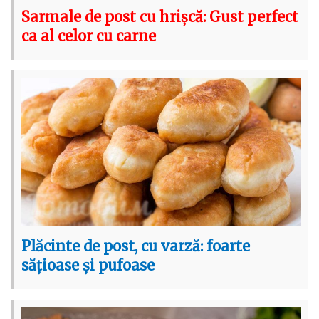
Sarmale de post cu hrișcă: Gust perfect
ca al celor cu carne
Plăcinte de post, cu varză: foarte
sățioase și pufoase