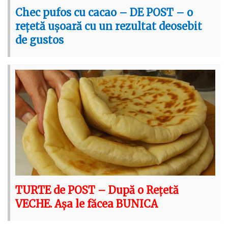
Chec pufos cu cacao – DE POST – o
rețetă ușoară cu un rezultat deosebit
de gustos
TURTE de POST – După o Rețetă
VECHE. Așa le făcea BUNICA