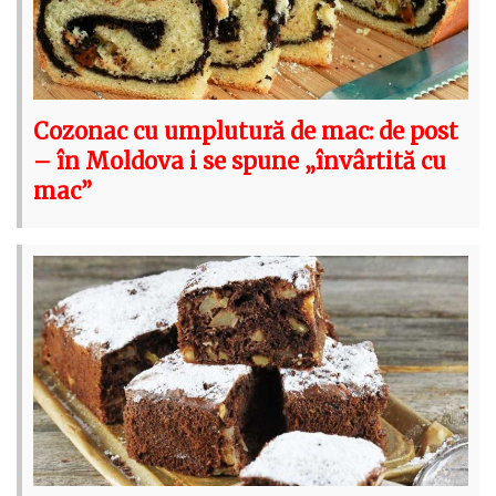
Cozonac cu umplutură de mac: de post
– în Moldova i se spune „învârtită cu
mac”