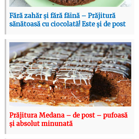
Fără zahăr și fără făină – Prăjitură
sănătoasă cu ciocolată! Este și de post
Prăjitura Medana – de post – pufoasă
și absolut minunată