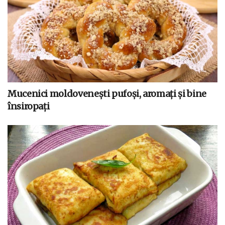
Mucenici moldovenești pufoși, aromați și bine
însiropați