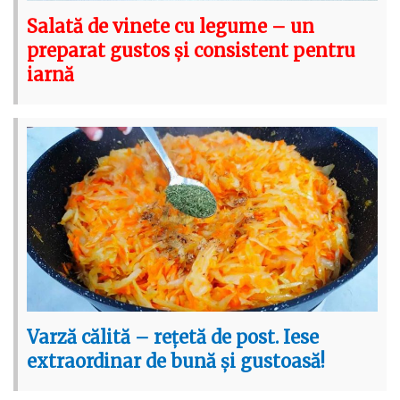
Salată de vinete cu legume – un
preparat gustos și consistent pentru
iarnă
Varză călită – rețetă de post. Iese
extraordinar de bună și gustoasă!