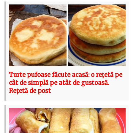
Turte pufoase făcute acasă: o rețetă pe
cât de simplă pe atât de gustoasă.
Rețetă de post