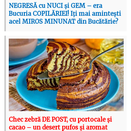
NEGRESĂ cu NUCI și GEM – era
Bucuria COPILĂRIEI! Iți mai amintești
acel MIROS MINUNAT din Bucătărie?
Chec zebră DE POST, cu portocale și
cacao – un desert pufos și aromat