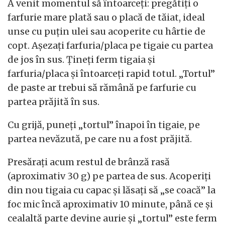
A venit momentul să întoarceți: pregătiți o
farfurie mare plată sau o placă de tăiat, ideal
unse cu puțin ulei sau acoperite cu hârtie de
copt. Așezați farfuria/placa pe tigaie cu partea
de jos în sus. Țineți ferm tigaia și
farfuria/placa și întoarceți rapid totul. „Tortul”
de paste ar trebui să rămână pe farfurie cu
partea prăjită în sus.
Cu grijă, puneți „tortul” înapoi în tigaie, pe
partea nevăzută, pe care nu a fost prăjită.
Presărați acum restul de brânză rasă
(aproximativ 30 g) pe partea de sus. Acoperiți
din nou tigaia cu capac și lăsați să „se coacă” la
foc mic încă aproximativ 10 minute, până ce și
cealaltă parte devine aurie și „tortul” este ferm