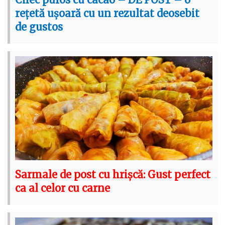
rețetă ușoară cu un rezultat deosebit
de gustos
Sarmale de post cu hrișcă: Gust perfect
ca al celor cu carne