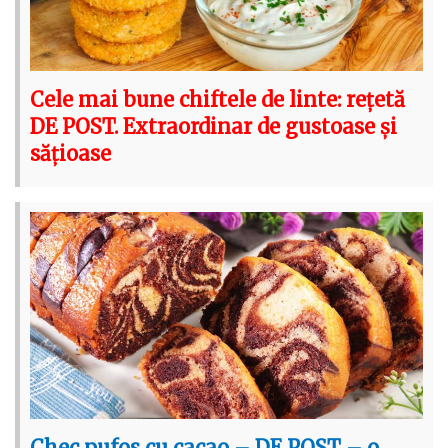
Cele mai bune chiftele de linte: rețetă
DE POST. Extraordinar de gustoase și
sățioase
Chec pufos cu cacao – DE POST – o