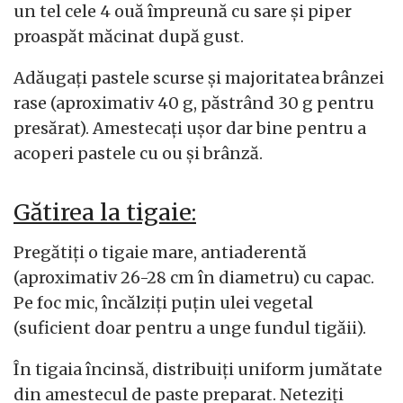
un tel cele 4 ouă împreună cu sare și piper
proaspăt măcinat după gust.
Adăugați pastele scurse și majoritatea brânzei
rase (aproximativ 40 g, păstrând 30 g pentru
presărat). Amestecați ușor dar bine pentru a
acoperi pastele cu ou și brânză.
Gătirea la tigaie:
Pregătiți o tigaie mare, antiaderentă
(aproximativ 26-28 cm în diametru) cu capac.
Pe foc mic, încălziți puțin ulei vegetal
(suficient doar pentru a unge fundul tigăii).
În tigaia încinsă, distribuiți uniform jumătate
din amestecul de paste preparat. Neteziți