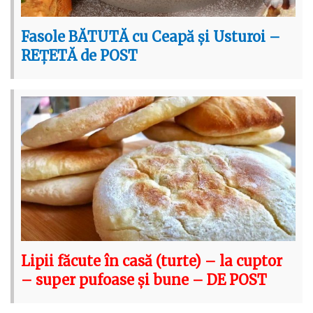
Fasole BĂTUTĂ cu Ceapă și Usturoi –
REȚETĂ de POST
Lipii făcute în casă (turte) – la cuptor
– super pufoase și bune – DE POST