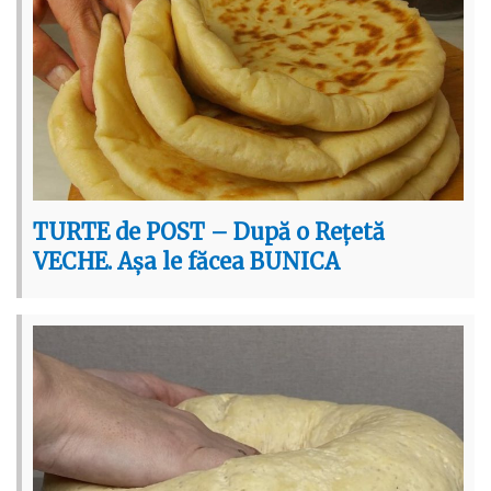
TURTE de POST – După o Rețetă
VECHE. Așa le făcea BUNICA