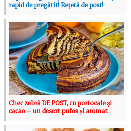
rapid de pregătit! Rețetă de post!
Chec zebră DE POST, cu portocale și
cacao – un desert pufos și aromat