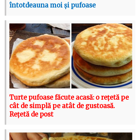
întotdeauna moi și pufoase
Turte pufoase făcute acasă: o rețetă pe
cât de simplă pe atât de gustoasă.
Rețetă de post