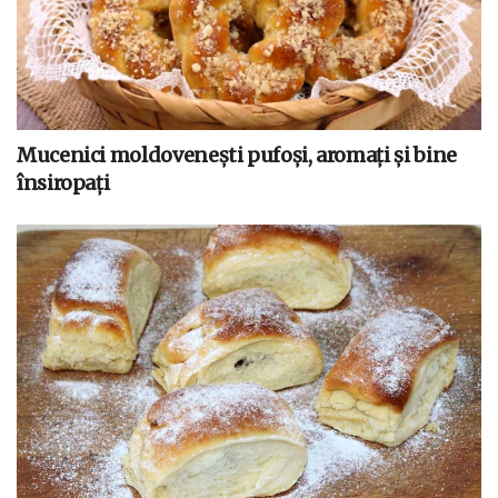
Mucenici moldovenești pufoși, aromați și bine
însiropați