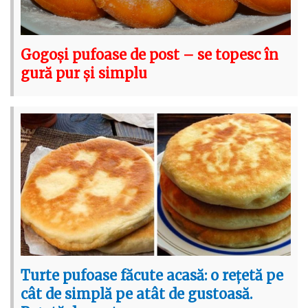
Gogoși pufoase de post – se topesc în
gură pur și simplu
Turte pufoase făcute acasă: o rețetă pe
cât de simplă pe atât de gustoasă.