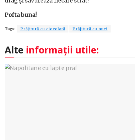
drag și savurează fiecare strat!
Pofta buna!
Tags:
Prăjitură cu ciocolată
Prăjitură cu nuci
Alte
informații utile: