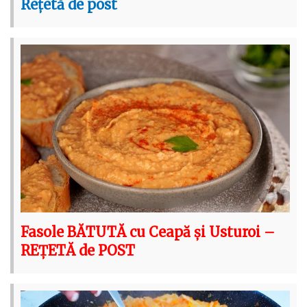
Rețetă de post
Fasole BĂTUTĂ cu Ceapă și Usturoi –
REȚETĂ de POST