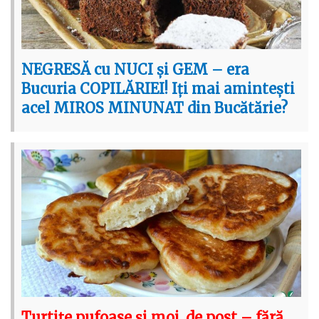
NEGRESĂ cu NUCI și GEM – era
Bucuria COPILĂRIEI! Iți mai amintești
acel MIROS MINUNAT din Bucătărie?
Turtițe pufoase și moi, de post – fără