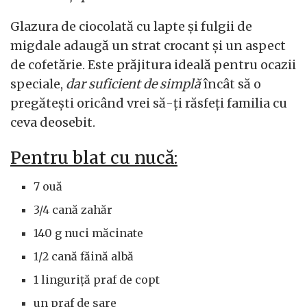
Glazura de ciocolată cu lapte și fulgii de
migdale adaugă un strat crocant și un aspect
de cofetărie. Este prăjitura ideală pentru ocazii
speciale,
dar suficient de simplă
încât să o
pregătești oricând vrei să-ți răsfeți familia cu
ceva deosebit.
Pentru blat cu nucă:
7 ouă
3/4 cană zahăr
140 g nuci măcinate
1/2 cană făină albă
1 linguriță praf de copt
un praf de sare