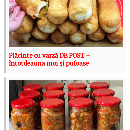
Plăcinte cu varză DE POST –
întotdeauna moi și pufoase