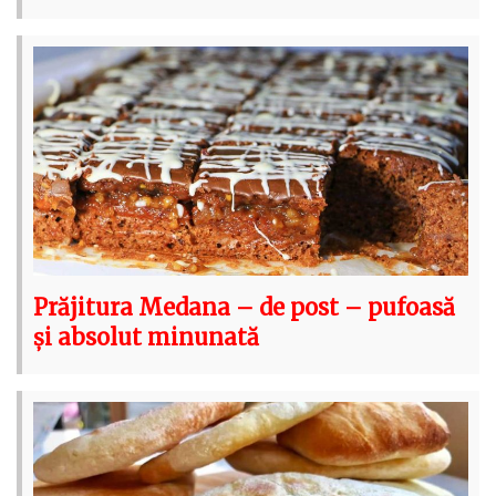
Prăjitura Medana – de post – pufoasă
și absolut minunată