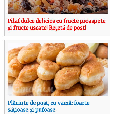
Pilaf dulce delicios cu fructe proaspete
și fructe uscate! Rețetă de post!
Plăcinte de post, cu varză: foarte
sățioase și pufoase