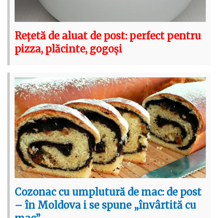
Rețetă de aluat de post: perfect pentru
pizza, plăcinte, gogoși
Cozonac cu umplutură de mac: de post
– în Moldova i se spune „învârtită cu