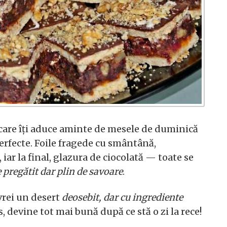
 care îți aduce aminte de mesele de duminică
perfecte. Foile fragede cu smântână,
 iar la final, glazura de ciocolată — toate se
e pregătit dar plin de savoare
.
vrei un desert
deosebit, dar cu ingrediente
os, devine tot mai bună după ce stă o zi la rece!