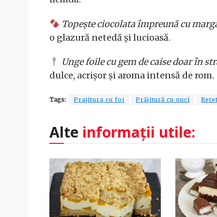
Topește ciocolata împreună cu marga
o glazură netedă și lucioasă.
Unge foile cu gem de caise doar în str
dulce, acrișor și aroma intensă de rom.
Tags:
Prajitura cu foi
Prăjitură cu nuci
Rete
Alte
informații utile: