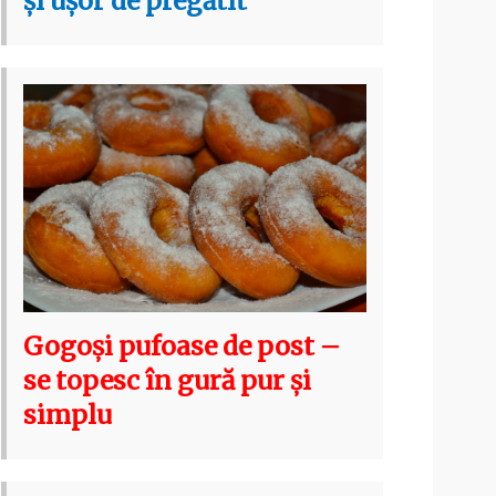
și ușor de pregătit
Gogoși pufoase de post –
se topesc în gură pur și
simplu