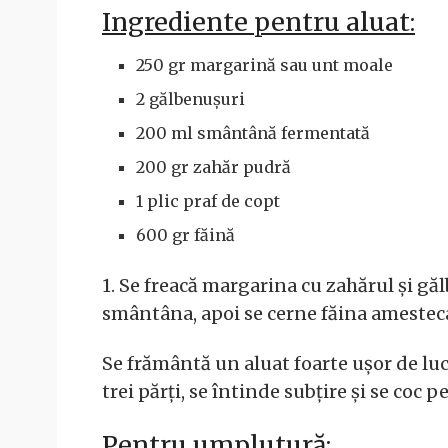
Ingrediente pentru aluat:
250 gr margarină sau unt moale
2 gălbenușuri
200 ml smântână fermentată
200 gr zahăr pudră
1 plic praf de copt
600 gr făină
1. Se freacă margarina cu zahărul și g
smântâna, apoi se cerne făina amesteca
Se frământă un aluat foarte ușor de luc
trei părți, se întinde subțire și se coc pe
Pentru umplutură: