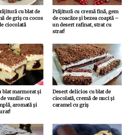
ăjitură cu blat de
Prăjitură cu cremă fină, gem
mă de griș cu cocos
de coacăze și bezea coaptă –
de ciocolată
un desert rafinat, strat cu
strat!
u blat marmorat și
Desert delicios cu blat de
de vanilie cu
ciocolată, cremă de nuci și
mplă, aromată și
caramel cu griș
urat!