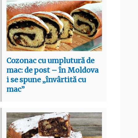
Cozonac cu umplutură de
mac: de post – în Moldova
i se spune „învârtită cu
mac”