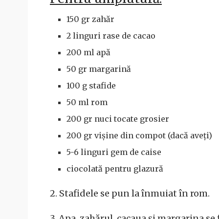
150 gr zahăr
2 linguri rase de cacao
200 ml apă
50 gr margarină
100 g stafide
50 ml rom
200 gr nuci tocate grosier
200 gr vișine din compot (dacă aveți)
5-6 linguri gem de caise
ciocolată pentru glazură
2. Stafidele se pun la înmuiat în rom.
3. Apa, zahărul, cacaua și margarina se 