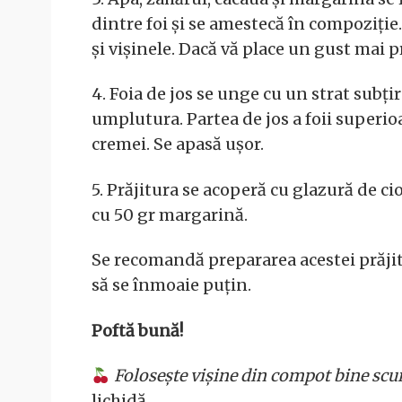
dintre foi și se amestecă în compoziție
și vișinele. Dacă vă place un gust mai
4. Foia de jos se unge cu un strat subț
umplutura. Partea de jos a foii superio
cremei. Se apasă ușor.
5. Prăjitura se acoperă cu glazură de ci
cu 50 gr margarină.
Se recomandă prepararea acestei prăjitur
să se înmoaie puțin.
Poftă bună!
Folosește vișine din compot bine scu
lichidă.