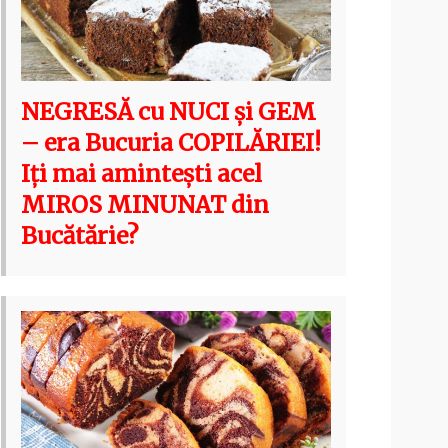
NEGRESĂ cu NUCI și GEM
– era Bucuria COPILĂRIEI!
Iți mai amintești acel
MIROS MINUNAT din
Bucătărie?