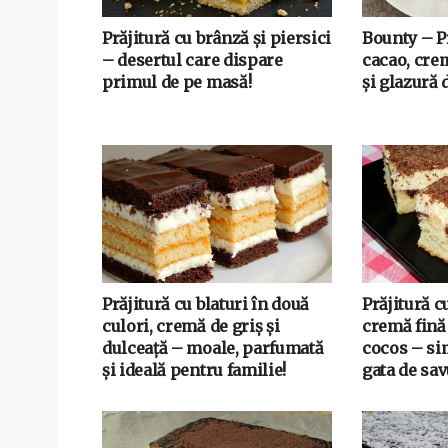
Prăjitură cu brânză și piersici
Bounty – Pr
– desertul care dispare
cacao, cre
primul de pe masă!
și glazură 
Prăjitură cu blaturi în două
Prăjitură c
culori, cremă de griș și
cremă fină 
dulceață – moale, parfumată
cocos – si
și ideală pentru familie!
gata de sav