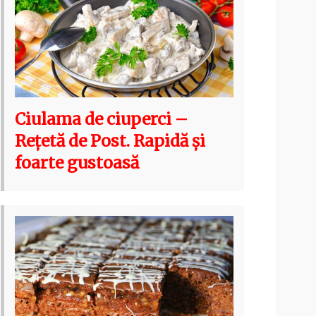
Ciulama de ciuperci –
Rețetă de Post. Rapidă și
foarte gustoasă