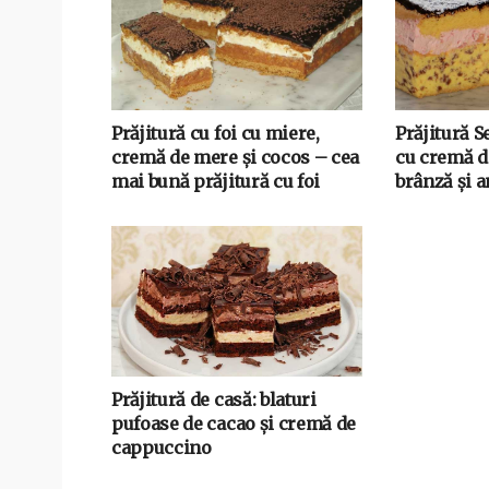
Prăjitură cu foi cu miere,
Prăjitură S
cremă de mere și cocos – cea
cu cremă d
mai bună prăjitură cu foi
brânză și 
Prăjitură de casă: blaturi
pufoase de cacao și cremă de
cappuccino