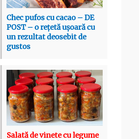
Chec pufos cu cacao – DE
POST – o rețetă ușoară cu
un rezultat deosebit de
gustos
Salată de vinete cu legume