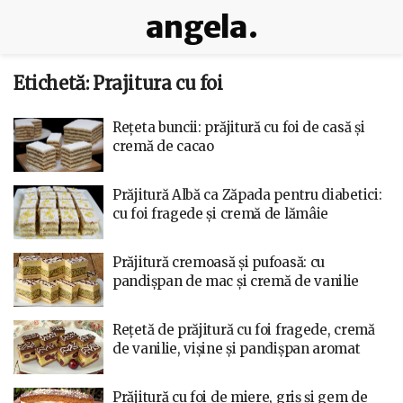
angela.
Etichetă:
Prajitura cu foi
Rețeta buncii: prăjitură cu foi de casă și
cremă de cacao
Prăjitură Albă ca Zăpada pentru diabetici:
cu foi fragede și cremă de lămâie
Prăjitură cremoasă și pufoasă: cu
pandișpan de mac și cremă de vanilie
Rețetă de prăjitură cu foi fragede, cremă
de vanilie, vișine și pandișpan aromat
Prăjitură cu foi de miere, griș și gem de