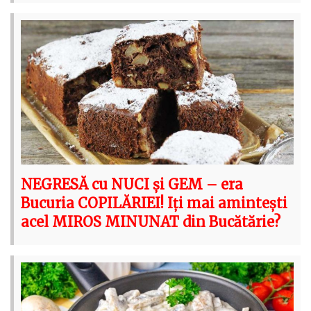
NEGRESĂ cu NUCI și GEM – era
Bucuria COPILĂRIEI! Iți mai amintești
acel MIROS MINUNAT din Bucătărie?