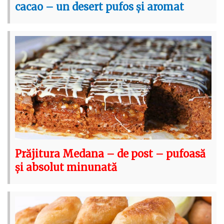
cacao – un desert pufos și aromat
Prăjitura Medana – de post – pufoasă
și absolut minunată