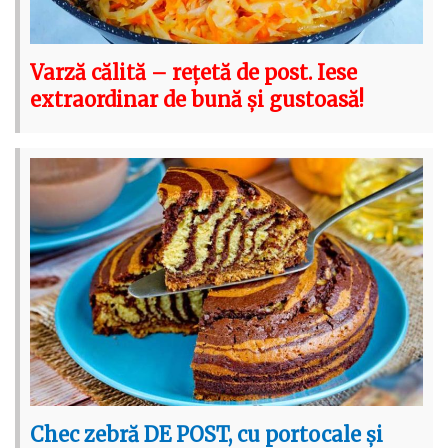
Varză călită – rețetă de post. Iese
extraordinar de bună și gustoasă!
Chec zebră DE POST, cu portocale și