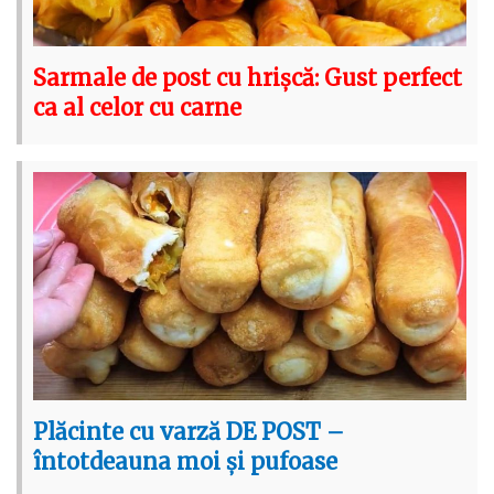
Sarmale de post cu hrișcă: Gust perfect
ca al celor cu carne
Plăcinte cu varză DE POST –
întotdeauna moi și pufoase