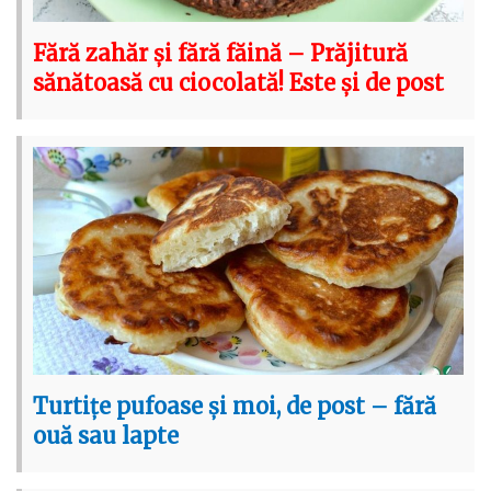
Fără zahăr și fără făină – Prăjitură
sănătoasă cu ciocolată! Este și de post
Turtițe pufoase și moi, de post – fără
ouă sau lapte