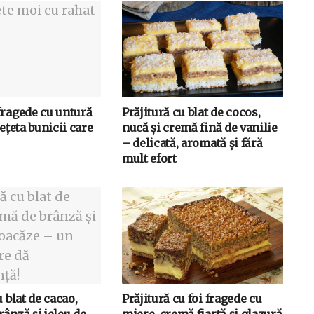
fragede cu untură
Prăjitură cu blat de cocos,
rețeta bunicii care
nucă și cremă fină de vanilie
– delicată, aromată și fără
mult efort
u blat de cacao,
Prăjitură cu foi fragede cu
ânză și jeleu de
miere, cremă fiartă și glazură