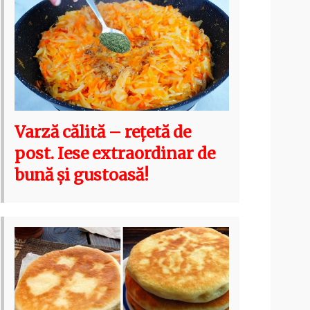
Varză călită – rețetă de
post. Iese extraordinar de
bună și gustoasă!