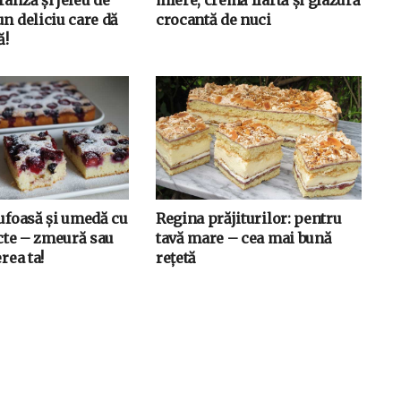
n deliciu care dă
crocantă de nuci
ă!
pufoasă și umedă cu
Regina prăjiturilor: pentru
ucte – zmeură sau
tavă mare – cea mai bună
rea ta!
rețetă