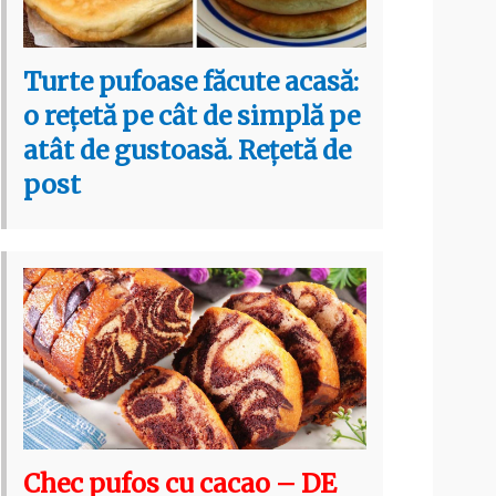
Turte pufoase făcute acasă:
o rețetă pe cât de simplă pe
atât de gustoasă. Rețetă de
post
Chec pufos cu cacao – DE