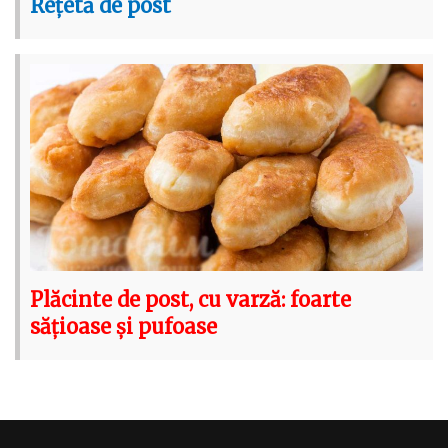
Rețetă de post
Plăcinte de post, cu varză: foarte
sățioase și pufoase