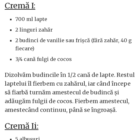
Cremă I:
700 ml lapte
2 linguri zahăr
2 budinci de vanilie sau frișcă (fără zahăr, 40 g
fiecare)
3/4 cană fulgi de cocos
Dizolvăm budincile în 1/2 cană de lapte. Restul
laptelui îl fierbem cu zahărul, iar când începe
să fiarbă turnăm amestecul de budincă și
adăugăm fulgii de cocos. Fierbem amestecul,
amestecând continuu, până se îngroașă.
Cremă Ii:
5 albușuri