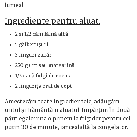
lumea!
Ingrediente pentru aluat:
2 și 1/2 căni făină albă
5 gălbenușuri
3 linguri zahăr
250 g unt sau margarină
1/2 cană fulgi de cocos
2 lingurițe praf de copt
Amestecăm toate ingredientele, adăugăm
untul și frământăm aluatul. Împărțim în două
părți egale: una o punem la frigider pentru cel
puțin 30 de minute, iar cealaltă la congelator.