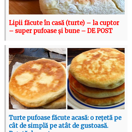
Lipii făcute în casă (turte) – la cuptor
– super pufoase și bune – DE POST
Turte pufoase făcute acasă: o rețetă pe
cât de simplă pe atât de gustoasă.