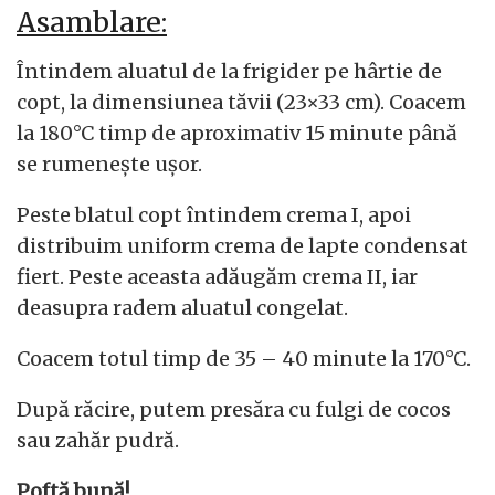
Asamblare:
Întindem aluatul de la frigider pe hârtie de
copt, la dimensiunea tăvii (23×33 cm). Coacem
la 180°C timp de aproximativ 15 minute până
se rumenește ușor.
Peste blatul copt întindem crema I, apoi
distribuim uniform crema de lapte condensat
fiert. Peste aceasta adăugăm crema II, iar
deasupra radem aluatul congelat.
Coacem totul timp de 35 – 40 minute la 170°C.
După răcire, putem presăra cu fulgi de cocos
sau zahăr pudră.
Poftă bună!