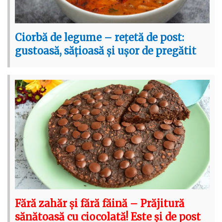
Ciorbă de legume – rețetă de post:
gustoasă, sățioasă și ușor de pregătit
Fără zahăr și fără făină – Prăjitură
sănătoasă cu ciocolată! Este și de post