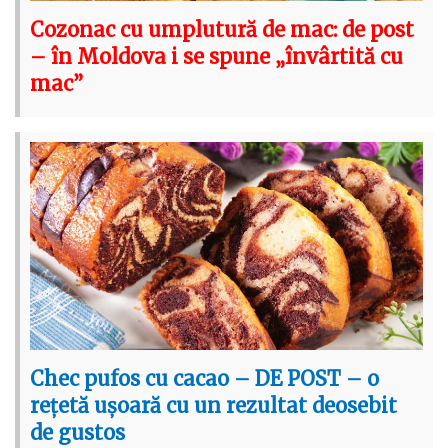
Cozonac cu umplutură de mac: de post
– în Moldova i se spune „învârtită cu
mac”
Chec pufos cu cacao – DE POST – o
rețetă ușoară cu un rezultat deosebit
de gustos