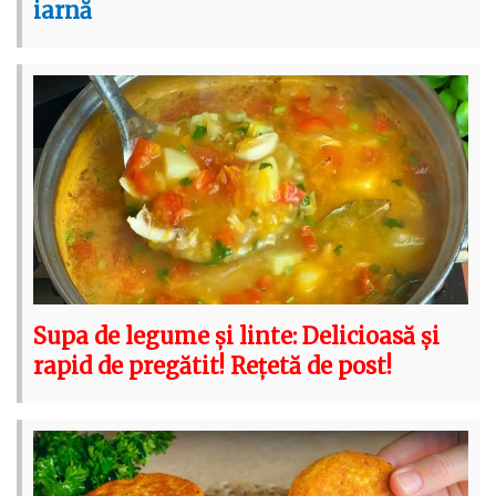
iarnă
Supa de legume și linte: Delicioasă și
rapid de pregătit! Rețetă de post!