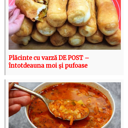
Plăcinte cu varză DE POST –
întotdeauna moi și pufoase