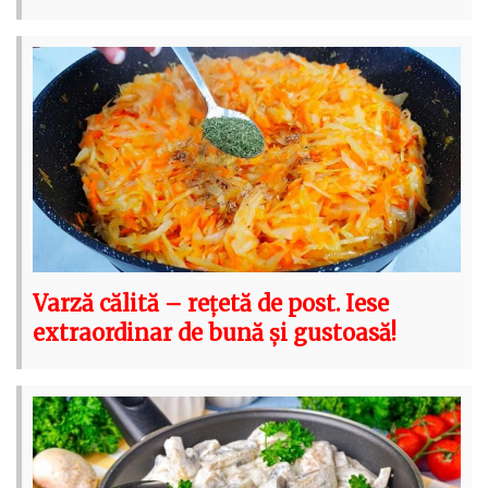
Varză călită – rețetă de post. Iese
extraordinar de bună și gustoasă!