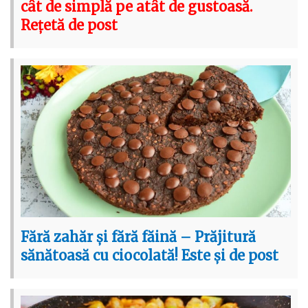
cât de simplă pe atât de gustoasă.
Rețetă de post
Fără zahăr și fără făină – Prăjitură
sănătoasă cu ciocolată! Este și de post