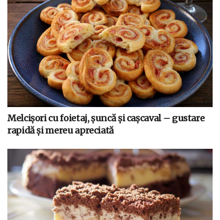
Melcișori cu foietaj, șuncă și cașcaval – gustare
rapidă și mereu apreciată