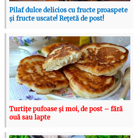
Pilaf dulce delicios cu fructe proaspete
și fructe uscate! Rețetă de post!
Turtițe pufoase și moi, de post – fără
ouă sau lapte