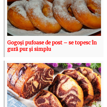
Gogoși pufoase de post – se topesc în
gură pur și simplu