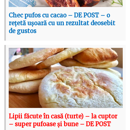
Chec pufos cu cacao – DE POST – o
rețetă ușoară cu un rezultat deosebit
de gustos
Lipii făcute în casă (turte) – la cuptor
– super pufoase și bune – DE POST