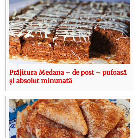
Prăjitura Medana – de post – pufoasă
și absolut minunată