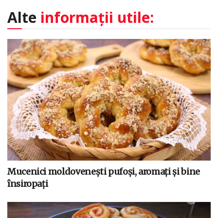
Alte
informații utile:
Mucenici moldovenești pufoși, aromați și bine
însiropați