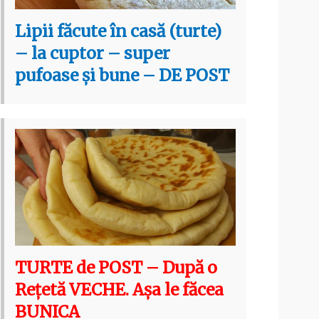
Lipii făcute în casă (turte)
– la cuptor – super
pufoase și bune – DE POST
TURTE de POST – După o
Rețetă VECHE. Așa le făcea
BUNICA