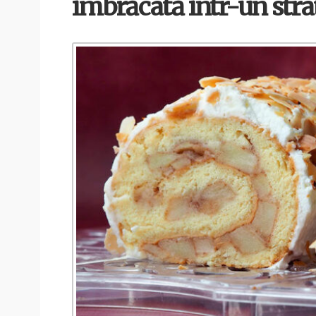
îmbrăcată într-un strat