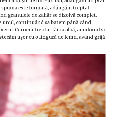
nem albușurile într-un bol, adăugăm un praf
ce spuma este formată, adăugăm treptat
nd granulele de zahăr se dizolvă complet.
e unul, continuând să batem până când
rul. Cernem treptat făina albă, amidonul și
stecăm ușor cu o lingură de lemn, având grijă