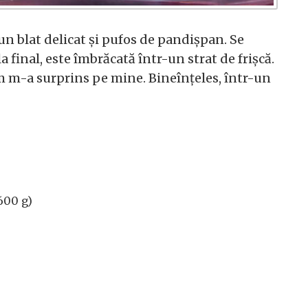
un blat delicat și pufos de pandișpan. Se
la final, este îmbrăcată într-un strat de frișcă.
um m-a surprins pe mine. Bineînțeles, într-un
600 g)