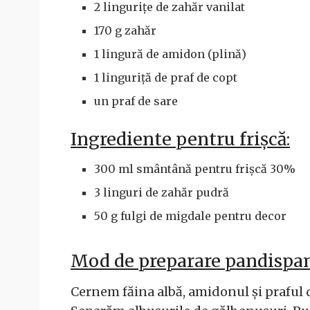
2 lingurițe de zahăr vanilat
170 g zahăr
1 lingură de amidon (plină)
1 linguriță de praf de copt
un praf de sare
Ingrediente pentru frișcă:
300 ml smântână pentru frișcă 30%
3 linguri de zahăr pudră
50 g fulgi de migdale pentru decor
Mod de preparare pandispan
Cernem făina albă, amidonul și praful d