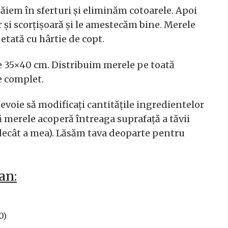
tăiem în sferturi și eliminăm cotoarele. Apoi
 și scorțișoară și le amestecăm bine. Merele
etată cu hârtie de copt.
e 35×40 cm. Distribuim merele pe toată
re complet.
evoie să modificați cantitățile ingredientelor
 merele acoperă întreaga suprafață a tăvii
 decât a mea). Lăsăm tava deoparte pentru
an:
0)