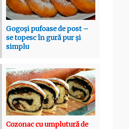
Gogoși pufoase de post –
se topesc în gură pur și
simplu
Cozonac cu umplutură de