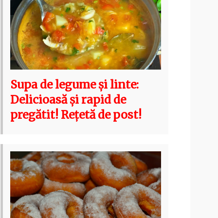
Supa de legume și linte:
Delicioasă și rapid de
pregătit! Rețetă de post!