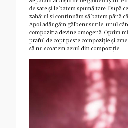
Separăm albușurile de gălbenușuri. Pu
de sare și le batem spumă tare. După 
zahărul și continuăm să batem până câ
Apoi adăugăm gălbenușurile, unul cât
compoziția devine omogenă. Oprim mixe
praful de copt peste compoziție și ame
să nu scoatem aerul din compoziție.