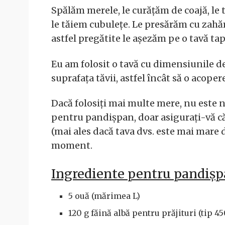
Spălăm merele, le curățăm de coajă, le 
le tăiem cubulețe. Le presărăm cu zahăr
astfel pregătite le așezăm pe o tavă tap
Eu am folosit o tavă cu dimensiunile d
suprafața tăvii, astfel încât să o acope
Dacă folosiți mai multe mere, nu este n
pentru pandișpan, doar asigurați-vă că
(mai ales dacă tava dvs. este mai mare
moment.
Ingrediente pentru pandișp
5 ouă (mărimea L)
120 g făină albă pentru prăjituri (tip 45