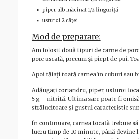
piper alb măcinat 1/2 linguriță
usturoi 2 căței
Mod de preparare:
Am folosit două tipuri de carne de porc
porc uscată, precum și piept de pui. Toa
Apoi tăiați toată carnea în cuburi sau 
Adăugați coriandru, piper, usturoi tocat
5 g – nitrită. Ultima sare poate fi omis
strălucitoare și gustul caracteristic sun
În continuare, carnea tocată trebuie să 
lucru timp de 10 minute, până devine li