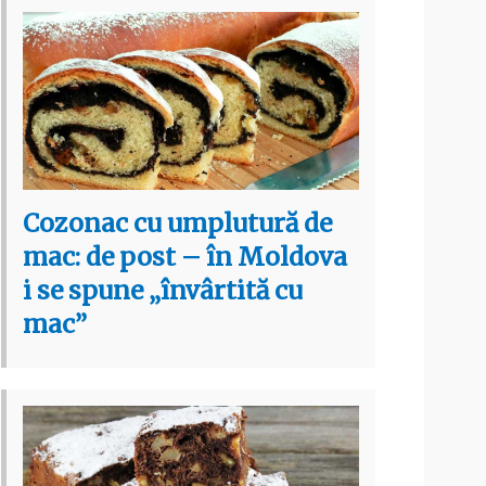
Cozonac cu umplutură de
mac: de post – în Moldova
i se spune „învârtită cu
mac”