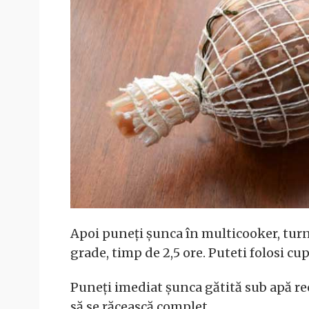
Apoi puneți șunca în multicooker, turn
grade, timp de 2,5 ore. Puteti folosi c
Puneți imediat șunca gătită sub apă re
să se răcească complet.