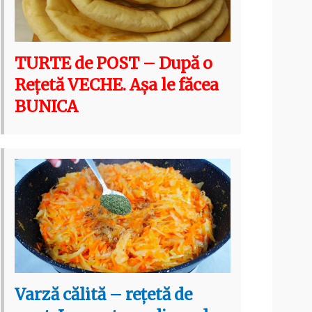
TURTE de POST – După o
Rețetă VECHE. Așa le făcea
BUNICA
Varză călită – rețetă de