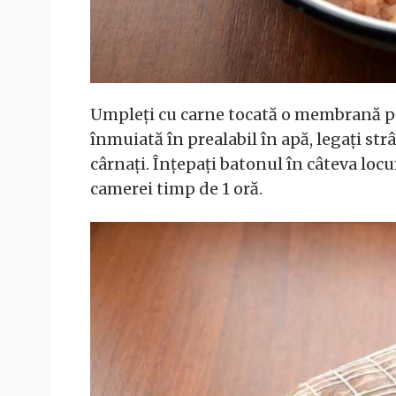
Umpleți cu carne tocată o membrană p
înmuiată în prealabil în apă, legați st
cârnați. Înțepați batonul în câteva locu
camerei timp de 1 oră.