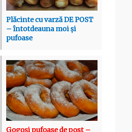
Plăcinte cu varză DE POST
– întotdeauna moi și
pufoase
Gogoși pufoase de post –