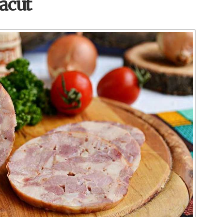
făcut