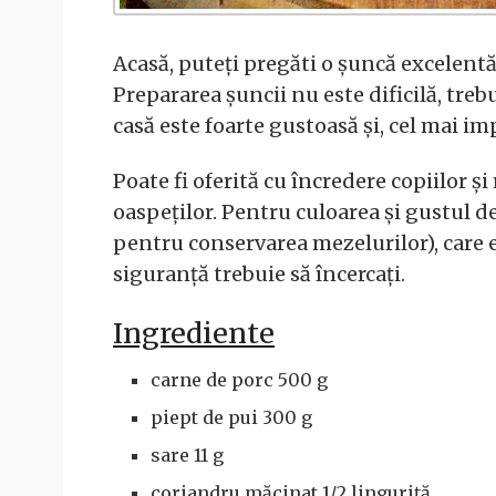
Acasă, puteți pregăti o șuncă excelentă c
Prepararea șuncii nu este dificilă, tre
casă este foarte gustoasă și, cel mai i
Poate fi oferită cu încredere copiilor ș
oaspeților. Pentru culoarea și gustul de
pentru conservarea mezelurilor), care e
siguranță trebuie să încercați.
Ingrediente
carne de porc 500 g
piept de pui 300 g
sare 11 g
coriandru măcinat 1/2 linguriță