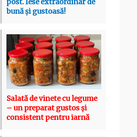
post. Iese extraordinar de
bună și gustoasă!
Salată de vinete cu legume
– un preparat gustos și
consistent pentru iarnă