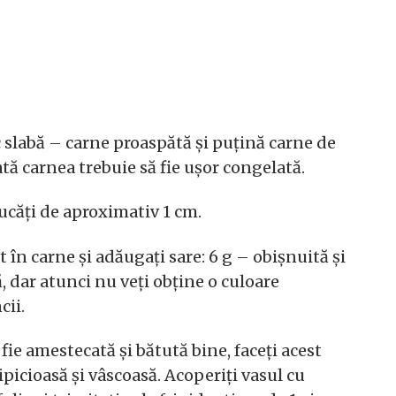
 slabă – carne proaspătă și puțină carne de
tă carnea trebuie să fie ușor congelată.
bucăți de aproximativ 1 cm.
 în carne și adăugați sare: 6 g – obișnuită și
ă, dar atunci nu veți obține o culoare
cii.
fie amestecată și bătută bine, faceți acest
picioasă și vâscoasă. Acoperiți vasul cu