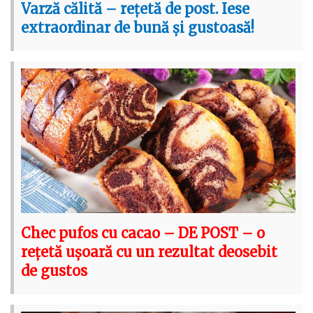
Varză călită – rețetă de post. Iese
extraordinar de bună și gustoasă!
Chec pufos cu cacao – DE POST – o
rețetă ușoară cu un rezultat deosebit
de gustos