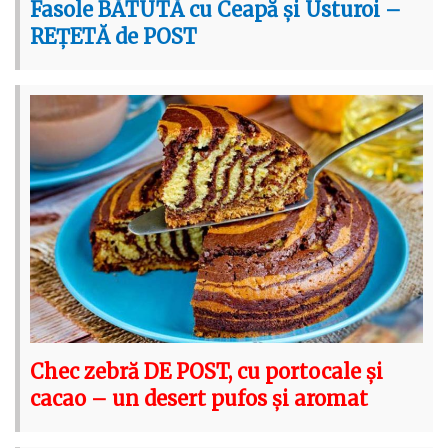
Fasole BĂTUTĂ cu Ceapă și Usturoi –
REȚETĂ de POST
Chec zebră DE POST, cu portocale și
cacao – un desert pufos și aromat