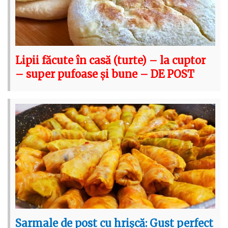
Lipii făcute în casă (turte) – la cuptor
– super pufoase și bune – DE POST
Sarmale de post cu hrișcă: Gust perfect