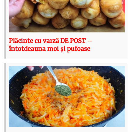
Plăcinte cu varză DE POST –
întotdeauna moi și pufoase