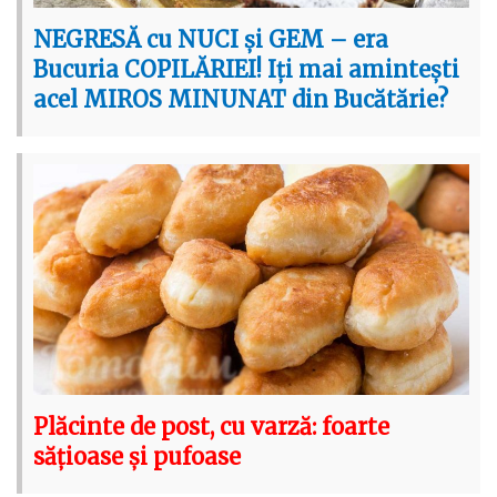
NEGRESĂ cu NUCI și GEM – era
Bucuria COPILĂRIEI! Iți mai amintești
acel MIROS MINUNAT din Bucătărie?
Plăcinte de post, cu varză: foarte
sățioase și pufoase