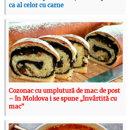
ca al celor cu carne
Cozonac cu umplutură de mac: de post
– în Moldova i se spune „învârtită cu
mac”