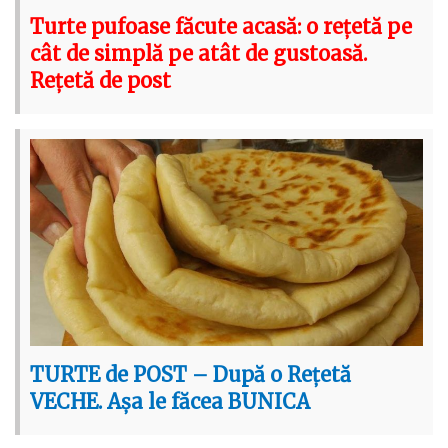
Turte pufoase făcute acasă: o rețetă pe
cât de simplă pe atât de gustoasă.
Rețetă de post
TURTE de POST – După o Rețetă
VECHE. Așa le făcea BUNICA