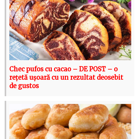
Chec pufos cu cacao – DE POST – o
rețetă ușoară cu un rezultat deosebit
de gustos