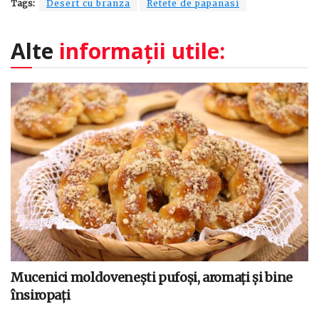
Tags:
Desert cu branza
Retete de papanasi
Alte
informații utile:
Mucenici moldovenești pufoși, aromați și bine
însiropați