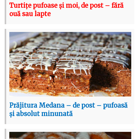
Turtițe pufoase și moi, de post – fără
ouă sau lapte
Prăjitura Medana – de post – pufoasă
și absolut minunată