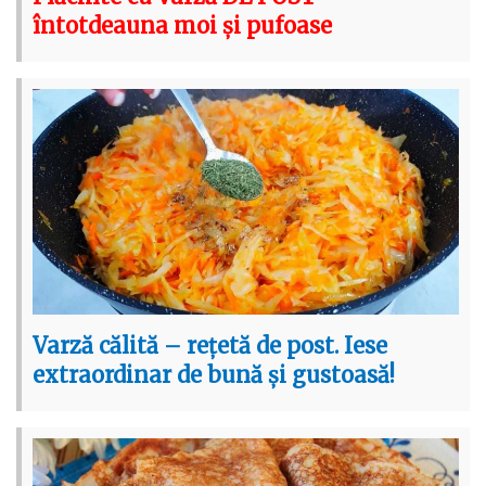
întotdeauna moi și pufoase
Varză călită – rețetă de post. Iese
extraordinar de bună și gustoasă!