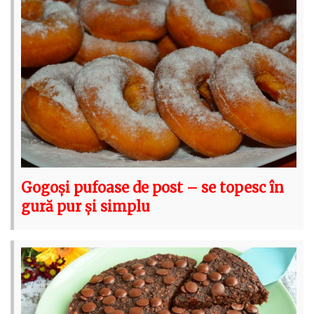
Gogoși pufoase de post – se topesc în
gură pur și simplu