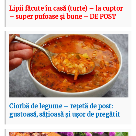
Lipii făcute în casă (turte) – la cuptor
– super pufoase și bune – DE POST
Ciorbă de legume – rețetă de post:
gustoasă, sățioasă și ușor de pregătit