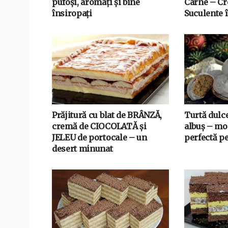
pufoși, aromați și bine
Carne – Cro
însiropați
Suculente î
Prăjitură cu blat de BRÂNZĂ,
Turtă dulc
cremă de CIOCOLATĂ și
albuș – mo
JELEU de portocale – un
perfectă p
desert minunat