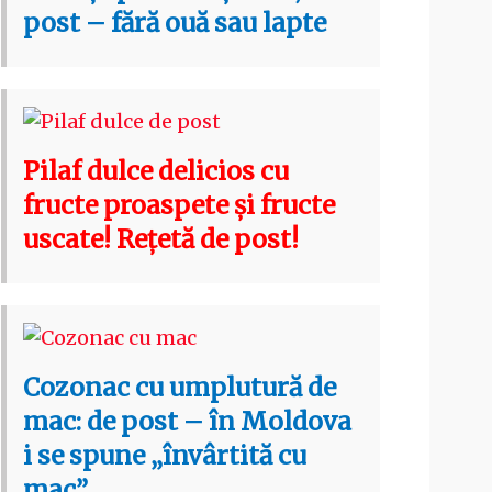
post – fără ouă sau lapte
Pilaf dulce delicios cu
fructe proaspete și fructe
uscate! Rețetă de post!
Cozonac cu umplutură de
mac: de post – în Moldova
i se spune „învârtită cu
mac”