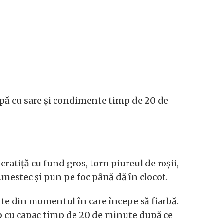
în apă cu sare și condimente timp de 20 de
cratiță cu fund gros, torn piureul de roșii,
Amestec și pun pe foc până dă în clocot.
ute din momentul în care începe să fiarbă.
erb cu capac timp de 20 de minute după ce