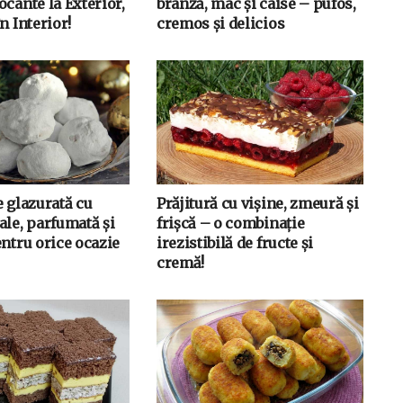
cante la Exterior,
brânză, mac și caise – pufos,
n Interior!
cremos și delicios
e glazurată cu
Prăjitură cu vișine, zmeură și
ale, parfumată și
frișcă – o combinație
entru orice ocazie
irezistibilă de fructe și
cremă!