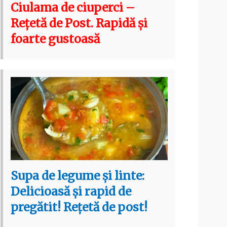
Ciulama de ciuperci –
Rețetă de Post. Rapidă și
foarte gustoasă
Supa de legume și linte:
Delicioasă și rapid de
pregătit! Rețetă de post!