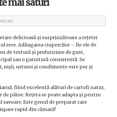
te mai saturi
etare delicioasă și surprinzătoare a rețetei
ul rece. Adăugarea ciupercilor – fie ele de
s de textură și profunzime de gust,
cipal sau o garnitură consistentă. Se
, roșii, usturoi și condimente este pur și
arnă, fiind excelentă alături de cartofi natur,
lie de pâine. Rețeta se poate adapta și pentru
l savoare. Este genul de preparat care
dispare rapid din cămară!