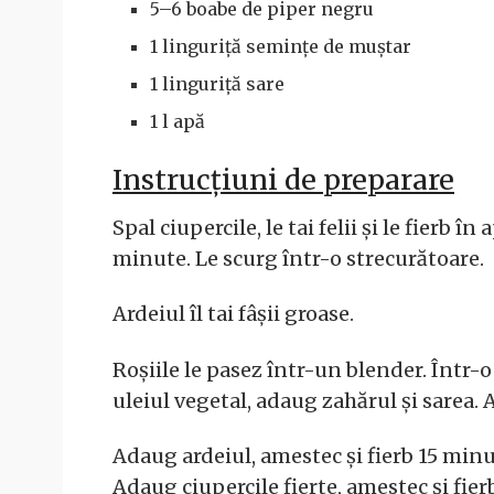
5–6 boabe de piper negru
1 linguriță semințe de muștar
1 linguriță sare
1 l apă
Instrucțiuni de preparare
Spal ciupercile, le tai felii și le fierb 
minute. Le scurg într-o strecurătoare.
Ardeiul îl tai fâșii groase.
Roșiile le pasez într-un blender. Într-o 
uleiul vegetal, adaug zahărul și sarea. 
Adaug ardeiul, amestec și fierb 15 min
Adaug ciupercile fierte, amestec și fi