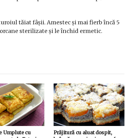
roiul tăiat fâșii. Amestec și mai fierb încă 5
rcane sterilizate și le închid ermetic.
ne Umplute cu
Prăjitură cu aluat dospit,