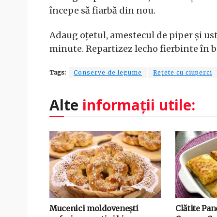
începe să fiarbă din nou.
Adaug oțetul, amestecul de piper și ustu
minute. Repartizez lecho fierbinte în bo
Tags:
Conserve de legume
Rețete cu ciuperci
Alte
informații utile:
Mucenici moldovenești
Clătite Pa