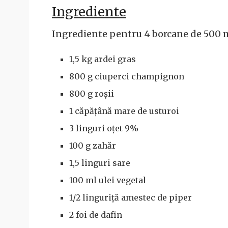
Ingrediente
Ingrediente pentru 4 borcane de 500 m
1,5 kg ardei gras
800 g ciuperci champignon
800 g roșii
1 căpățână mare de usturoi
3 linguri oțet 9%
100 g zahăr
1,5 linguri sare
100 ml ulei vegetal
1/2 linguriță amestec de piper
2 foi de dafin