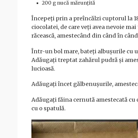
200 g nucă mărunțită
Începeți prin a preîncălzi cuptorul la 
ciocolatei, de care veți avea nevoie mai t
răcească, amestecând din când în când
Într-un bol mare, bateți albușurile cu u
Adăugați treptat zahărul pudră și ame
lucioasă.
Adăugați încet gălbenușurile, ameste
Adăugați făina cernută amestecată cu c
cu o spatulă.