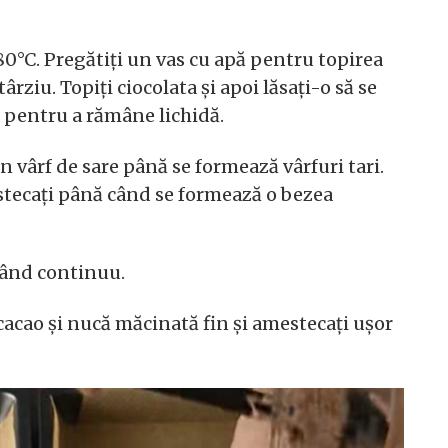
180°C. Pregătiți un vas cu apă pentru topirea
ârziu. Topiți ciocolata și apoi lăsați-o să se
 pentru a rămâne lichidă.
n vârf de sare până se formează vârfuri tari.
stecați până când se formează o bezea
când continuu.
acao și nucă măcinată fin și amestecați ușor