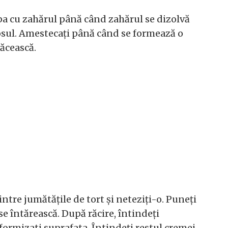
pa cu zahărul până când zahărul se dizolvă
cosul. Amestecați până când se formează o
răcească.
tre jumătățile de tort și neteziți-o. Puneți
se întărească. După răcire, întindeți
ormizati suprafata. Întindeți restul cremei