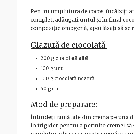
Pentru umplutura de cocos, încălziți a
complet, adăugați untul și în final co
compoziție omogenă, apoi lăsați să se 
Glazură de ciocolată:
200 g ciocolată albă
100 g unt
100 g ciocolată neagră
50 g unt
Mod de preparare:
Întindeți jumătate din crema pe una din
în frigider pentru a permite cremei să 
umplutura de cocos peste cremă și unif