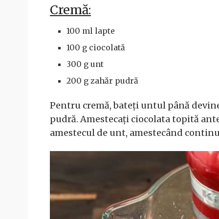
Cremă:
100 ml lapte
100 g ciocolată
300 g unt
200 g zahăr pudră
Pentru cremă, bateți untul până devine 
pudră. Amestecați ciocolata topită ante
amestecul de unt, amestecând continuu