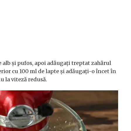
alb și pufos, apoi adăugați treptat zahărul
rior cu 100 ml de lapte și adăugați-o încet în
 la viteză redusă.