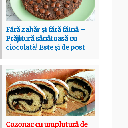
Fără zahăr și fără făină –
Prăjitură sănătoasă cu
ciocolată! Este și de post
Cozonac cu umplutură de