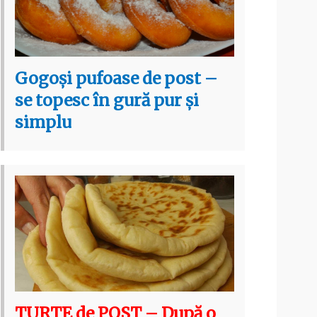
Gogoși pufoase de post –
se topesc în gură pur și
simplu
TURTE de POST – După o