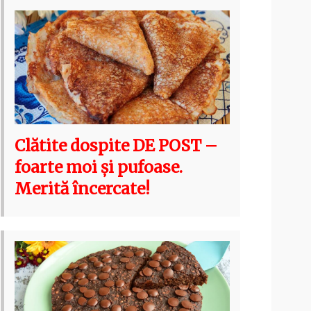
Clătite dospite DE POST –
foarte moi și pufoase.
Merită încercate!