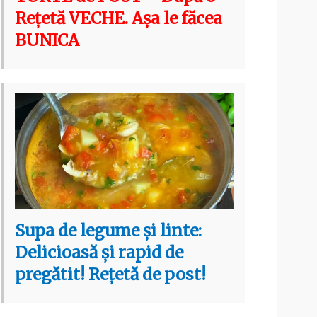
Rețetă VECHE. Așa le făcea
BUNICA
Supa de legume și linte:
Delicioasă și rapid de
pregătit! Rețetă de post!