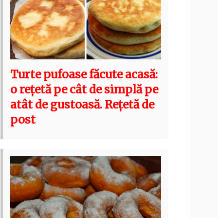
Turte pufoase făcute acasă:
o rețetă pe cât de simplă pe
atât de gustoasă. Rețetă de
post