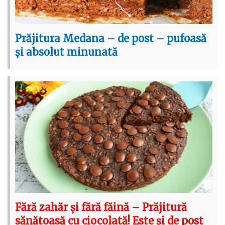
Prăjitura Medana – de post – pufoasă
și absolut minunată
Fără zahăr și fără făină – Prăjitură
sănătoasă cu ciocolată! Este și de post