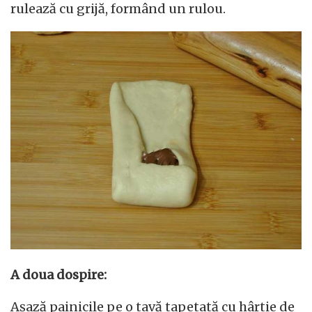
rulează cu grijă, formând un rulou.
A doua dospire:
Așază painicile pe o tavă tapetată cu hârtie de