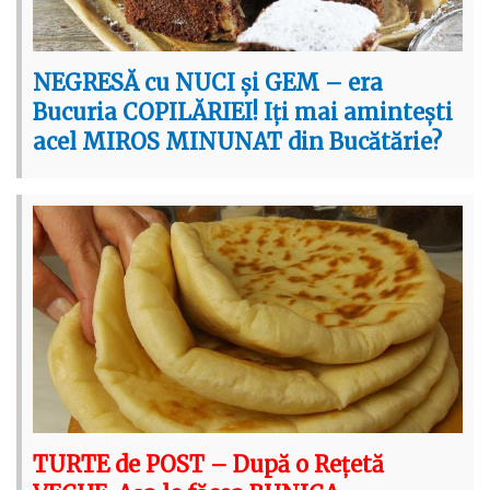
NEGRESĂ cu NUCI și GEM – era
Bucuria COPILĂRIEI! Iți mai amintești
acel MIROS MINUNAT din Bucătărie?
TURTE de POST – După o Rețetă