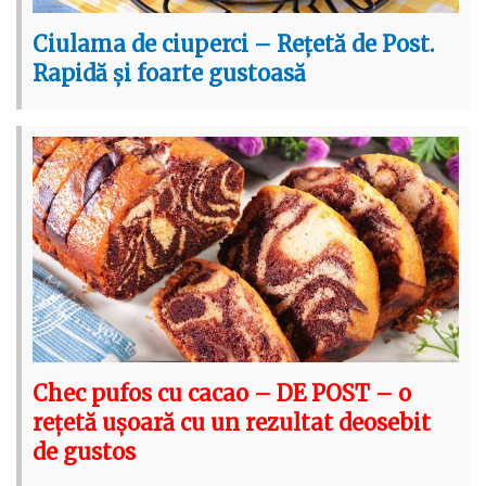
Ciulama de ciuperci – Rețetă de Post.
Rapidă și foarte gustoasă
Chec pufos cu cacao – DE POST – o
rețetă ușoară cu un rezultat deosebit
de gustos