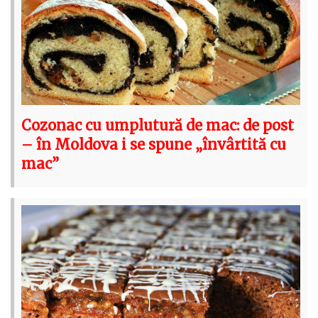
Cozonac cu umplutură de mac: de post
– în Moldova i se spune „învârtită cu
mac”