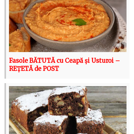
Fasole BĂTUTĂ cu Ceapă și Usturoi –
REȚETĂ de POST