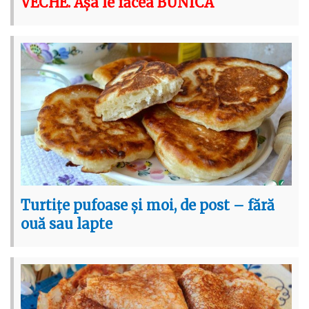
VECHE. Așa le făcea BUNICA
Turtițe pufoase și moi, de post – fără
ouă sau lapte