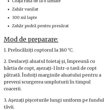
Coaja rasă de la o lămâie
Zahăr vanilat
300 ml lapte
Zahăr pudră pentru presărat
Mod de preparare:
1. Preîncălziți cuptorul la 180 °C.
2. Desfaceți aluatul foietaj și, împreună cu
hârtia de copt, așezați-l într-o tavă de copt
pătrată. Îndoiți marginile aluatului pentru a
preveni scurgerea umpluturii în timpul
coacerii.
3. Așezați pișcoturile lungi uniform pe fundul
tăvii.