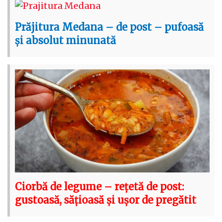
Prăjitura Medana – de post – pufoasă
și absolut minunată
Ciorbă de legume – rețetă de post:
gustoasă, sățioasă și ușor de pregătit