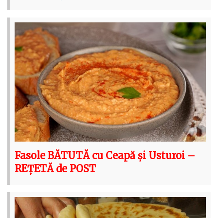
Fasole BĂTUTĂ cu Ceapă și Usturoi –
REȚETĂ de POST