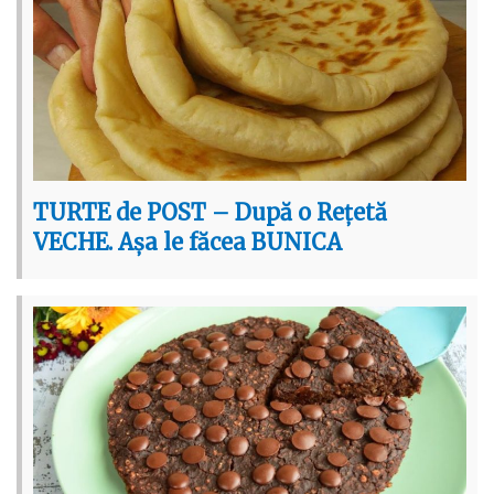
TURTE de POST – După o Rețetă
VECHE. Așa le făcea BUNICA