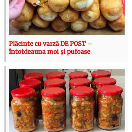
Plăcinte cu varză DE POST –
întotdeauna moi și pufoase