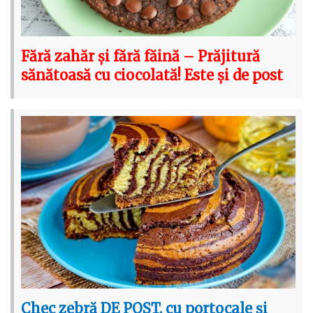
Fără zahăr și fără făină – Prăjitură
sănătoasă cu ciocolată! Este și de post
Chec zebră DE POST, cu portocale și