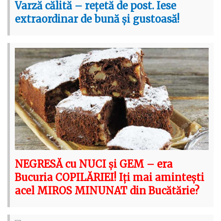
Varză călită – rețetă de post. Iese
extraordinar de bună și gustoasă!
NEGRESĂ cu NUCI și GEM – era
Bucuria COPILĂRIEI! Iți mai amintești
acel MIROS MINUNAT din Bucătărie?