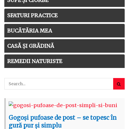
SUPE ȘI CIORBE
SFATURI PRACTICE
BUCĂTĂRIA MEA
CASĂ ȘI GRĂDINĂ
REMEDII NATURISTE
Gogoși pufoase de post – se topesc în
gură pur și simplu