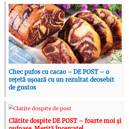
Chec pufos cu cacao – DE POST – o
rețetă ușoară cu un rezultat deosebit
de gustos
Clătite dospite DE POST – foarte moi și
pufoase. Merită încercate!