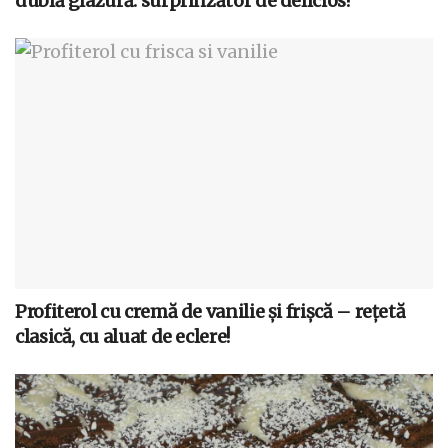
dublă glazură: surprinzător de delicios!
Profiterol cu cremă de vanilie și frișcă – rețetă
clasică, cu aluat de eclere!