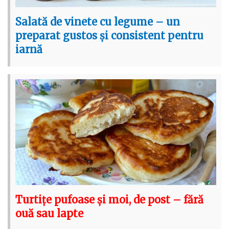
Salată de vinete cu legume – un
preparat gustos și consistent pentru
iarnă
Turtițe pufoase și moi, de post – fără
ouă sau lapte