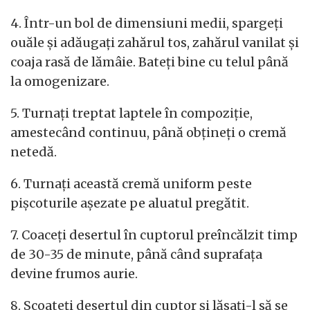
4. Într-un bol de dimensiuni medii, spargeți
ouăle și adăugați zahărul tos, zahărul vanilat și
coaja rasă de lămâie. Bateți bine cu telul până
la omogenizare.
5. Turnați treptat laptele în compoziție,
amestecând continuu, până obțineți o cremă
netedă.
6. Turnați această cremă uniform peste
pișcoturile așezate pe aluatul pregătit.
7. Coaceți desertul în cuptorul preîncălzit timp
de 30-35 de minute, până când suprafața
devine frumos aurie.
8. Scoateți desertul din cuptor și lăsați-l să se