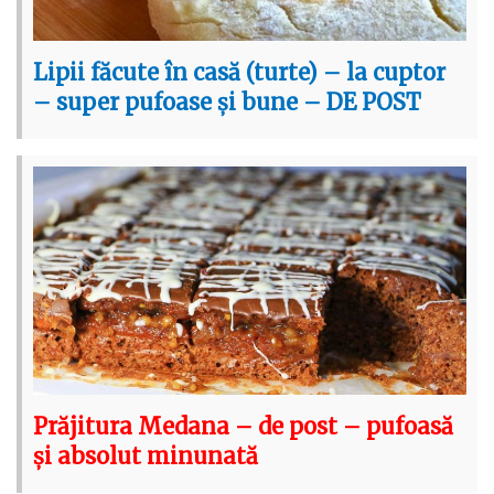
Lipii făcute în casă (turte) – la cuptor
– super pufoase și bune – DE POST
Prăjitura Medana – de post – pufoasă
și absolut minunată