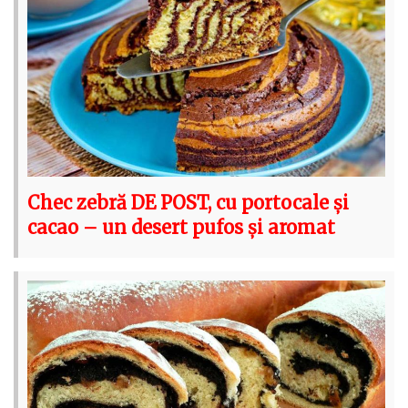
Chec zebră DE POST, cu portocale și
cacao – un desert pufos și aromat