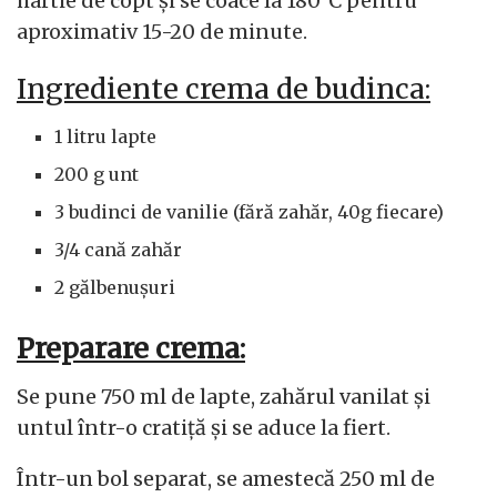
hârtie de copt și se coace la 180°C pentru
aproximativ 15-20 de minute.
Ingrediente crema de budinca:
1 litru lapte
200 g unt
3 budinci de vanilie (fără zahăr, 40g fiecare)
3/4 cană zahăr
2 gălbenușuri
Preparare crema:
Se pune 750 ml de lapte, zahărul vanilat și
untul într-o cratiță și se aduce la fiert.
Într-un bol separat, se amestecă 250 ml de