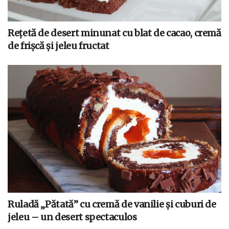
Rețetă de desert minunat cu blat de cacao, cremă
de frișcă și jeleu fructat
Ruladă „Pătată” cu cremă de vanilie și cuburi de
jeleu – un desert spectaculos