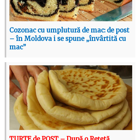
Cozonac cu umplutură de mac: de post
– în Moldova i se spune „învârtită cu
mac”
TURTE de POST – După o Rețetă