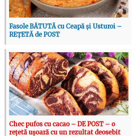
Fasole BĂTUTĂ cu Ceapă și Usturoi –
REȚETĂ de POST
Chec pufos cu cacao – DE POST – o
rețetă ușoară cu un rezultat deosebit