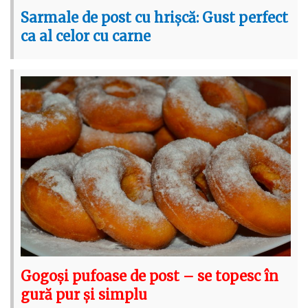
Sarmale de post cu hrișcă: Gust perfect
ca al celor cu carne
Gogoși pufoase de post – se topesc în
gură pur și simplu