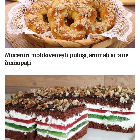
Mucenici moldovenești pufoși, aromați și bine
însiropați