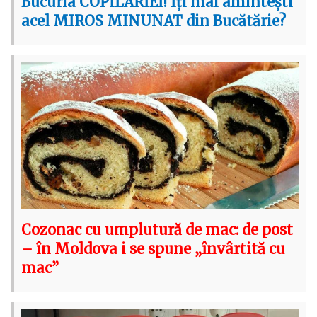
Bucuria COPILĂRIEI! Iți mai amintești
acel MIROS MINUNAT din Bucătărie?
Cozonac cu umplutură de mac: de post
– în Moldova i se spune „învârtită cu
mac”