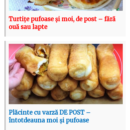
Turtițe pufoase și moi, de post – fără
ouă sau lapte
Plăcinte cu varză DE POST –
întotdeauna moi și pufoase