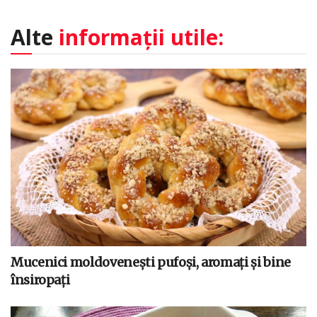
Alte
informații utile:
Mucenici moldovenești pufoși, aromați și bine
însiropați