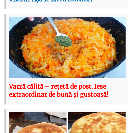
Varză călită – rețetă de post. Iese
extraordinar de bună și gustoasă!