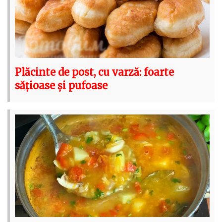
Plăcinte de post, cu varză: foarte
sățioase și pufoase