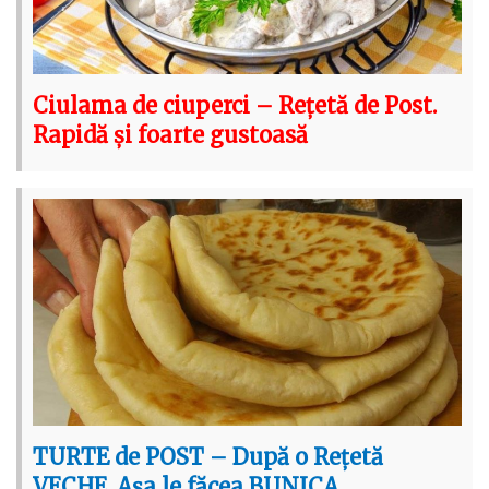
Ciulama de ciuperci – Rețetă de Post.
Rapidă și foarte gustoasă
TURTE de POST – După o Rețetă
VECHE. Așa le făcea BUNICA