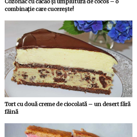
Cozonac cu cacao și umplutură de cocos – o
combinație care cucerește!
Tort cu două creme de ciocolată – un desert fără
făină