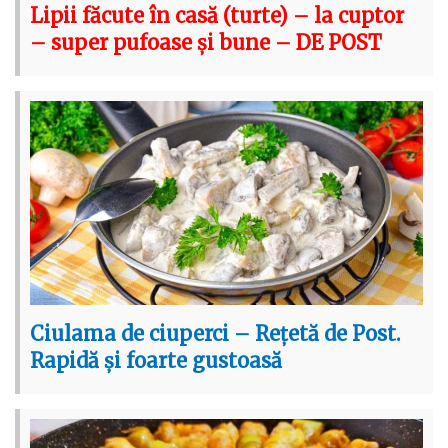
Lipii făcute în casă (turte) – la cuptor
– super pufoase și bune – DE POST
Ciulama de ciuperci – Rețetă de Post.
Rapidă și foarte gustoasă