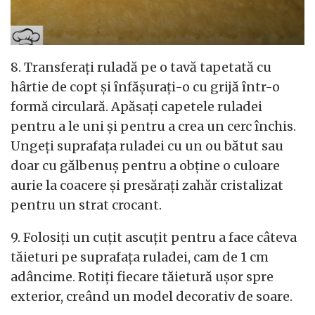
8. Transferați ruladă pe o tavă tapetată cu
hârtie de copt și înfășurați-o cu grijă într-o
formă circulară. Apăsați capetele ruladei
pentru a le uni și pentru a crea un cerc închis.
Ungeți suprafața ruladei cu un ou bătut sau
doar cu gălbenuș pentru a obține o culoare
aurie la coacere și presărați zahăr cristalizat
pentru un strat crocant.
9. Folosiți un cuțit ascuțit pentru a face câteva
tăieturi pe suprafața ruladei, cam de 1 cm
adâncime. Rotiți fiecare tăietură ușor spre
exterior, creând un model decorativ de soare.