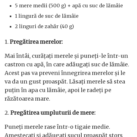
5 mere medii (500 g) + apă cu suc de lămâie
1 lingură de suc de lămâie
2 linguri de zahăr (40 g)
1.
Pregătirea merelor:
Mai întâi, curățați merele și puneți-le într-un
castron cu apă, în care adăugați suc de lămâie.
Acest pas va preveni înnegrirea merelor și le
va da un gust proaspăt. Lăsați merele să stea
puțin în apa cu lămâie, apoi le radeți pe
răzătoarea mare.
2.
Pregătirea umpluturii de mere:
Puneți merele rase într-o tigaie medie.
Amestecați și adăugați sucul proaspăt stors