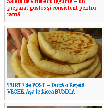
Salată de vinete cu legume – un
preparat gustos și consistent pentru
iarnă
TURTE de POST – După o Rețetă
VECHE. Așa le făcea BUNICA