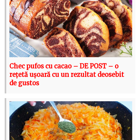
Chec pufos cu cacao – DE POST – o
rețetă ușoară cu un rezultat deosebit
de gustos