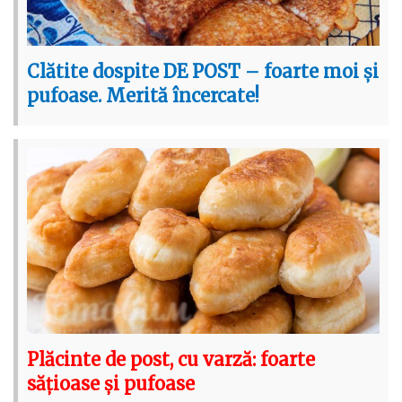
Clătite dospite DE POST – foarte moi și
pufoase. Merită încercate!
Plăcinte de post, cu varză: foarte
sățioase și pufoase