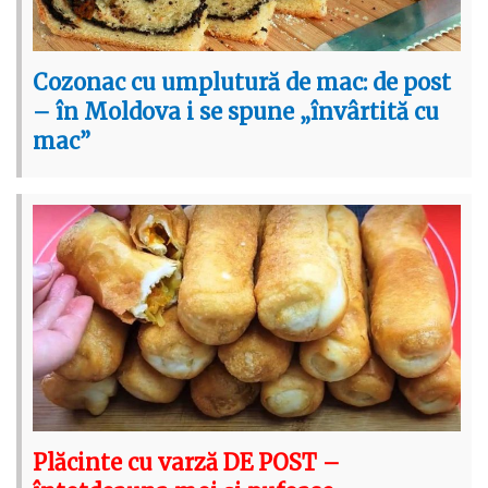
Cozonac cu umplutură de mac: de post
– în Moldova i se spune „învârtită cu
mac”
Plăcinte cu varză DE POST –