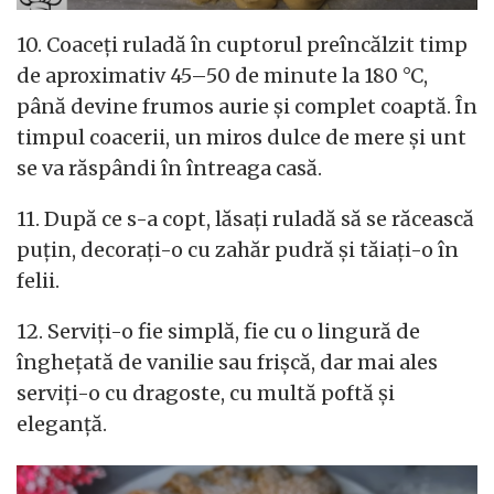
10. Coaceți ruladă în cuptorul preîncălzit timp
de aproximativ 45–50 de minute la 180 °C,
până devine frumos aurie și complet coaptă. În
timpul coacerii, un miros dulce de mere și unt
se va răspândi în întreaga casă.
11. După ce s-a copt, lăsați ruladă să se răcească
puțin, decorați-o cu zahăr pudră și tăiați-o în
felii.
12. Serviți-o fie simplă, fie cu o lingură de
înghețată de vanilie sau frișcă, dar mai ales
serviți-o cu dragoste, cu multă poftă și
eleganță.