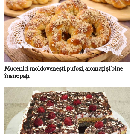
Mucenici moldovenești pufoși, aromați și bine
însiropați