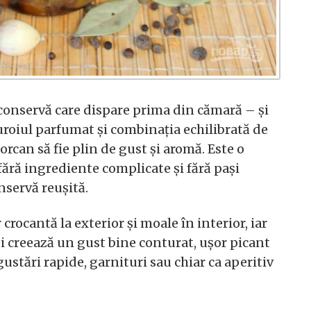
 conservă care dispare prima din cămară – și
uroiul parfumat și combinația echilibrată de
orcan să fie plin de gust și aromă. Este o
fără ingrediente complicate și fără pași
nservă reușită.
rocantă la exterior și moale în interior, iar
i creează un gust bine conturat, ușor picant
gustări rapide, garnituri sau chiar ca aperitiv