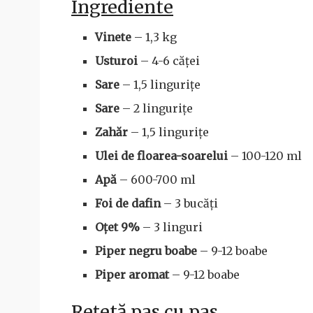
Ingrediente
Vinete
– 1,3 kg
Usturoi
– 4-6 căței
Sare
– 1,5 lingurițe
Sare
– 2 lingurițe
Zahăr
– 1,5 lingurițe
Ulei de floarea-soarelui
– 100-120 ml
Apă
– 600-700 ml
Foi de dafin
– 3 bucăți
Oțet 9%
– 3 linguri
Piper negru boabe
– 9-12 boabe
Piper aromat
– 9-12 boabe
Rețetă pas cu pas