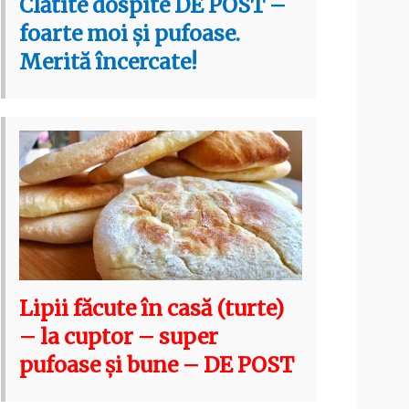
Clătite dospite DE POST –
foarte moi și pufoase.
Merită încercate!
Lipii făcute în casă (turte)
– la cuptor – super
pufoase și bune – DE POST