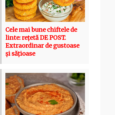
Cele mai bune chiftele de
linte: rețetă DE POST.
Extraordinar de gustoase
și sățioase