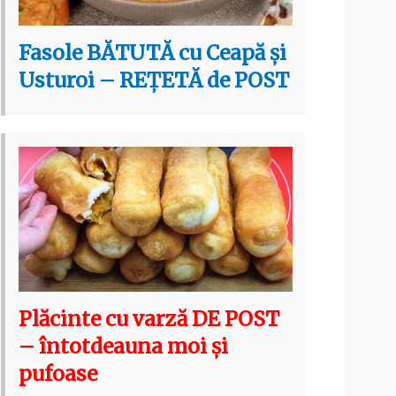
Fasole BĂTUTĂ cu Ceapă și
Usturoi – REȚETĂ de POST
Plăcinte cu varză DE POST
– întotdeauna moi și
pufoase