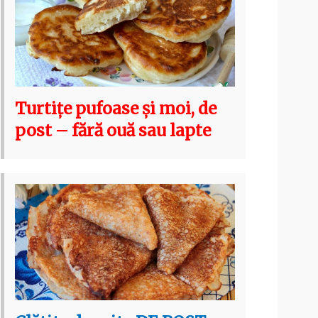
Turtițe pufoase și moi, de
post – fără ouă sau lapte