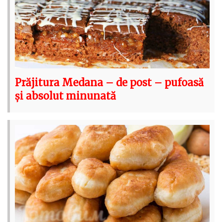
Prăjitura Medana – de post – pufoasă
și absolut minunată