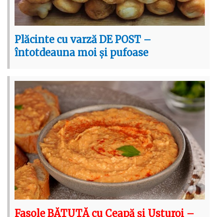
Plăcinte cu varză DE POST –
întotdeauna moi și pufoase
Fasole BĂTUTĂ cu Ceapă și Usturoi –