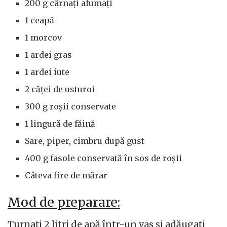
200 g cârnați afumați
1 ceapă
1 morcov
1 ardei gras
1 ardei iute
2 căței de usturoi
300 g roșii conservate
1 lingură de făină
Sare, piper, cimbru după gust
400 g fasole conservată în sos de roșii
Câteva fire de mărar
Mod de preparare:
Turnați 2 litri de apă într-un vas și adăugați