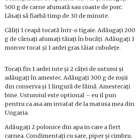
500 g de carne afumată sau coaste de porc.
Lăsați să fiarbă timp de 30 de minute.
Căliți 1 ceapă tocată într-o tigaie. Adăugați 200
g de cârnați afumați tăiați în bucăți. Adăugați 1
morcov tocat și 1 ardei gras tăiat cubulețe.
Tocați fin 1 ardei iute și 2 căței de usturoi și
adăugați în amestec. Adăugați 300 g de roșii
din conserva și 1 lingură de făină. Amestecați
bine. Usturoiul este optional – eu il pun
pentru ca asa am invatat de la matusa mea din
Ungaria.
Adăugați 2 polonice din apa in care a fiert
carnea. Condimentați cu sare, piper și cimbru.