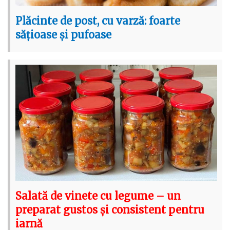
Plăcinte de post, cu varză: foarte
sățioase și pufoase
Salată de vinete cu legume – un
preparat gustos și consistent pentru
iarnă