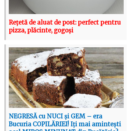
Rețetă de aluat de post: perfect pentru
pizza, plăcinte, gogoși
NEGRESĂ cu NUCI și GEM – era
Bucuria COPILĂRIEI! Iți mai amintești