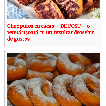
Chec pufos cu cacao – DE POST – o
rețetă ușoară cu un rezultat deosebit
de gustos