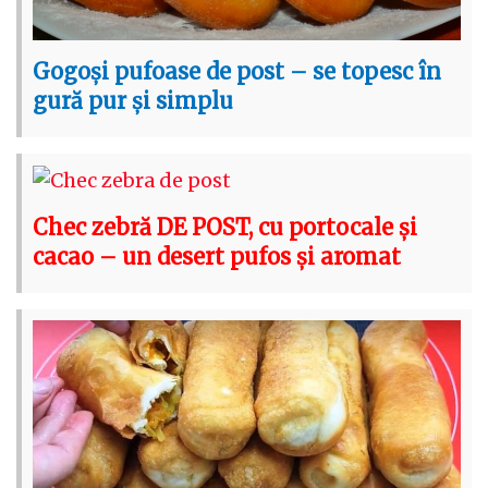
Gogoși pufoase de post – se topesc în
gură pur și simplu
Chec zebră DE POST, cu portocale și
cacao – un desert pufos și aromat