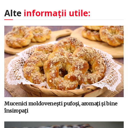
Alte
informații utile:
Mucenici moldovenești pufoși, aromați și bine
însiropați