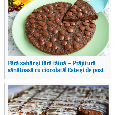
Fără zahăr și fără făină – Prăjitură
sănătoasă cu ciocolată! Este și de post