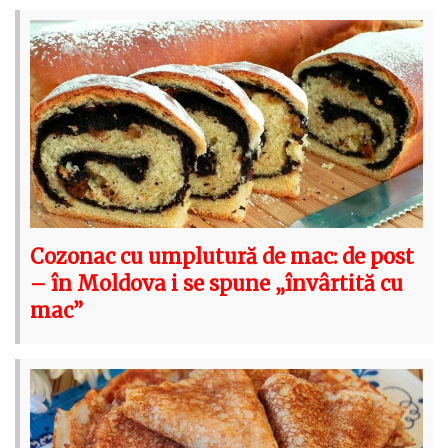
Cozonac cu umplutură de mac: de post
– în Moldova i se spune „învârtită cu
mac”