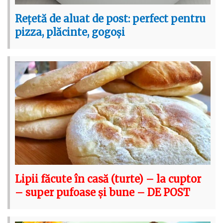
Rețetă de aluat de post: perfect pentru
pizza, plăcinte, gogoși
Lipii făcute în casă (turte) – la cuptor
– super pufoase și bune – DE POST