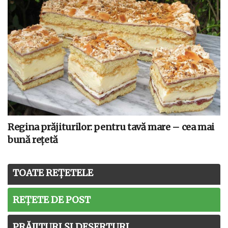
Regina prăjiturilor: pentru tavă mare – cea mai
bună rețetă
TOATE REȚETELE
REȚETE DE POST
PRĂJITURI ȘI DESERTURI