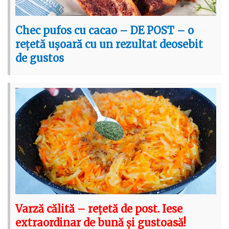
Chec pufos cu cacao – DE POST – o
rețetă ușoară cu un rezultat deosebit
de gustos
Varză călită – rețetă de post. Iese
extraordinar de bună și gustoasă!