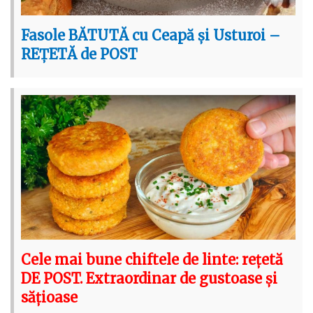
Fasole BĂTUTĂ cu Ceapă și Usturoi –
REȚETĂ de POST
Cele mai bune chiftele de linte: rețetă
DE POST. Extraordinar de gustoase și
sățioase