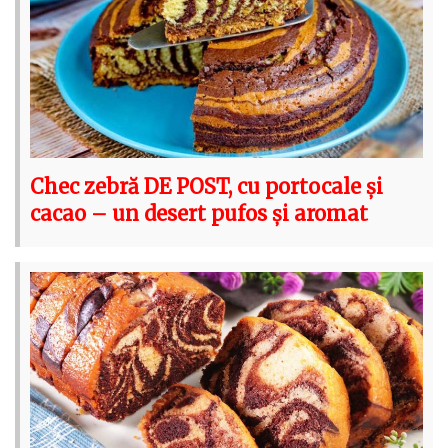
Chec zebră DE POST, cu portocale și
cacao – un desert pufos și aromat