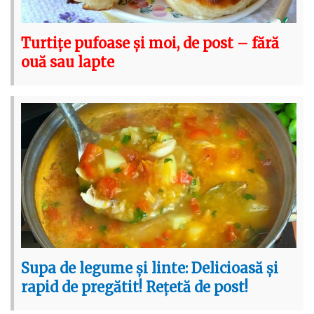
Turtițe pufoase și moi, de post – fără
ouă sau lapte
Supa de legume și linte: Delicioasă și
rapid de pregătit! Rețetă de post!