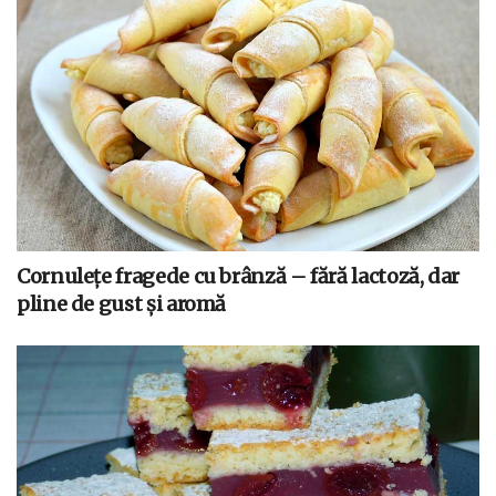
Cornulețe fragede cu brânză – fără lactoză, dar
pline de gust și aromă