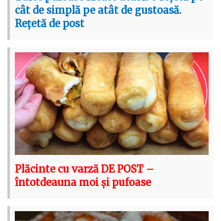
cât de simplă pe atât de gustoasă.
Rețetă de post
Plăcinte cu varză DE POST –
întotdeauna moi și pufoase