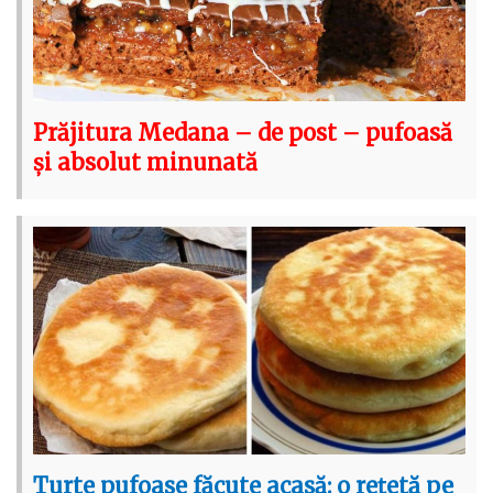
Prăjitura Medana – de post – pufoasă
și absolut minunată
Turte pufoase făcute acasă: o rețetă pe