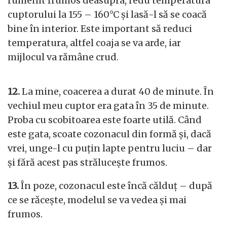
rumenit frumos deasupra, redu temperatura
cuptorului la 155 – 160°C și lasă-l să se coacă
bine în interior. Este important să reduci
temperatura, altfel coaja se va arde, iar
mijlocul va rămâne crud.
12.
La mine, coacerea a durat 40 de minute. În
vechiul meu cuptor era gata în 35 de minute.
Proba cu scobitoarea este foarte utilă. Când
este gata, scoate cozonacul din formă și, dacă
vrei, unge-l cu puțin lapte pentru luciu – dar
și fără acest pas strălucește frumos.
13.
În poze, cozonacul este încă călduț – după
ce se răcește, modelul se va vedea și mai
frumos.