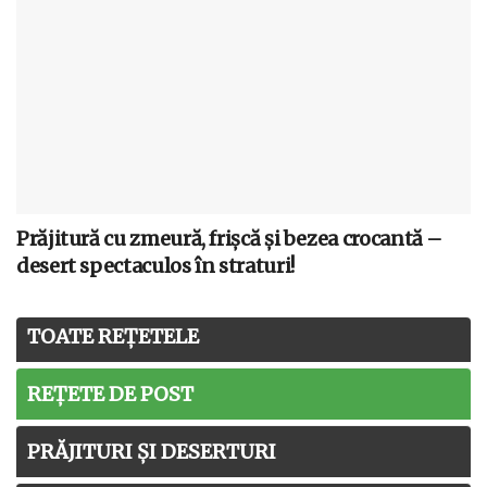
Prăjitură cu zmeură, frișcă și bezea crocantă –
desert spectaculos în straturi!
TOATE REȚETELE
REȚETE DE POST
PRĂJITURI ȘI DESERTURI