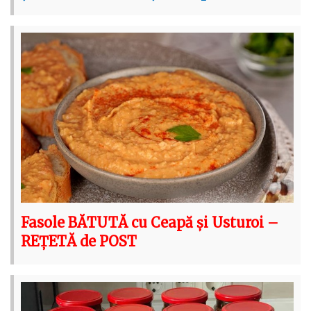
Fasole BĂTUTĂ cu Ceapă și Usturoi –
REȚETĂ de POST