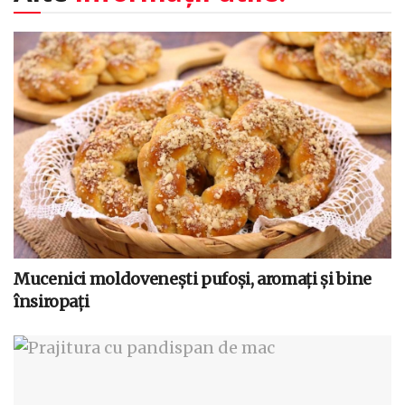
Mucenici moldovenești pufoși, aromați și bine
însiropați