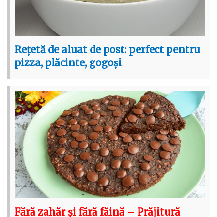
Rețetă de aluat de post: perfect pentru
pizza, plăcinte, gogoși
Fără zahăr și fără făină – Prăjitură