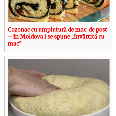
Cozonac cu umplutură de mac: de post
– în Moldova i se spune „învârtită cu
mac”