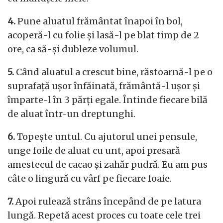
4.
Pune aluatul frământat înapoi în bol,
acoperă-l cu folie și lasă-l pe blat timp de 2
ore, ca să-și dubleze volumul.
5.
Când aluatul a crescut bine, răstoarnă-l pe o
suprafață ușor înfăinată, frământă-l ușor și
împarte-l în 3 părți egale. Întinde fiecare bilă
de aluat într-un dreptunghi.
6.
Topește untul. Cu ajutorul unei pensule,
unge foile de aluat cu unt, apoi presară
amestecul de cacao și zahăr pudră. Eu am pus
câte o lingură cu vârf pe fiecare foaie.
7.
Apoi rulează strâns începând de pe latura
lungă. Repetă acest proces cu toate cele trei