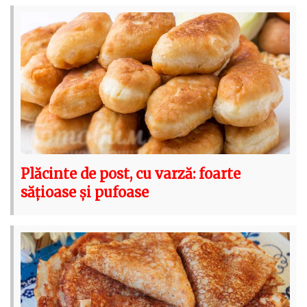
Plăcinte de post, cu varză: foarte
sățioase și pufoase