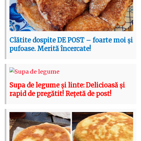
Clătite dospite DE POST – foarte moi și
pufoase. Merită încercate!
Supa de legume și linte: Delicioasă și
rapid de pregătit! Rețetă de post!