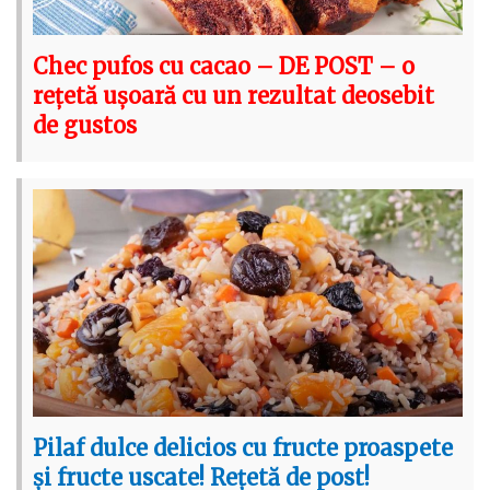
Chec pufos cu cacao – DE POST – o
rețetă ușoară cu un rezultat deosebit
de gustos
Pilaf dulce delicios cu fructe proaspete
și fructe uscate! Rețetă de post!