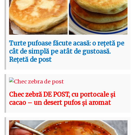
Turte pufoase făcute acasă: o rețetă pe
cât de simplă pe atât de gustoasă.
Rețetă de post
Chec zebră DE POST, cu portocale și
cacao – un desert pufos și aromat