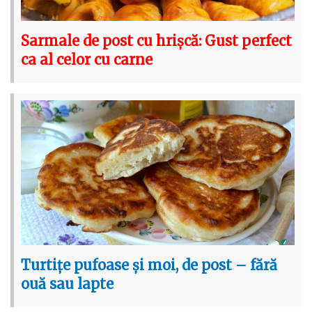
Sarmale de post cu hrișcă: Gust perfect
ca al celor cu carne
Turtițe pufoase și moi, de post – fără
ouă sau lapte