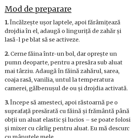
Mod de preparare
1.
Încălzește ușor laptele, apoi fărâmițează
drojdia în el, adaugă o linguriță de zahăr și
lasă-l pe blat să se activeze.
2.
Cerne făina într-un bol, dar oprește un
pumn deoparte, pentru a presăra sub aluat
mai târziu. Adaugă în făină zahărul, sarea,
coaja rasă, vanilia, untul la temperatura
camerei, gălbenușul de ou și drojdia activată.
3.
Începe să amesteci, apoi răstoarnă pe o
suprafață presărată cu făină și frământă până
obții un aluat elastic și lucios – se poate folosi
și mixer cu cârlig pentru aluat. Eu mă descurc
cu mânuțele mele.