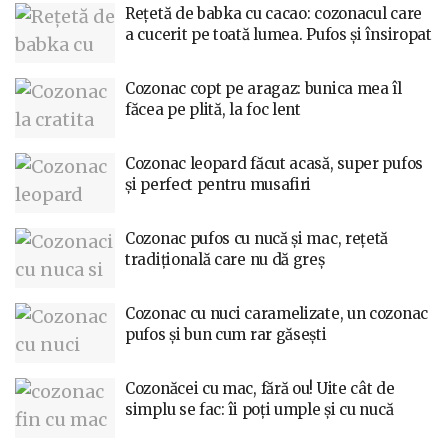
Rețetă de babka cu cacao: cozonacul care
a cucerit pe toată lumea. Pufos și însiropat
Cozonac copt pe aragaz: bunica mea îl
făcea pe plită, la foc lent
Cozonac leopard făcut acasă, super pufos
și perfect pentru musafiri
Cozonac pufos cu nucă și mac, rețetă
tradițională care nu dă greș
Cozonac cu nuci caramelizate, un cozonac
pufos și bun cum rar găsești
Cozonăcei cu mac, fără ou! Uite cât de
simplu se fac: îi poți umple și cu nucă