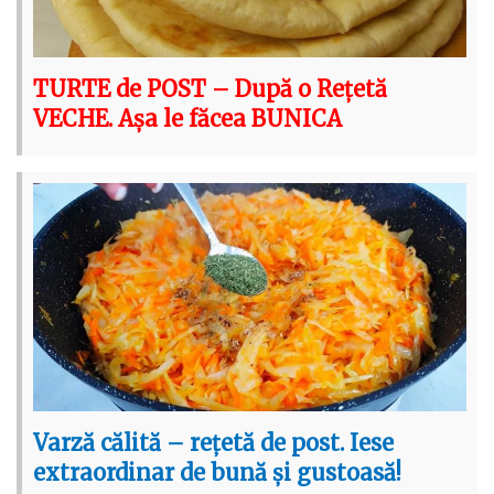
TURTE de POST – După o Rețetă
VECHE. Așa le făcea BUNICA
Varză călită – rețetă de post. Iese
extraordinar de bună și gustoasă!