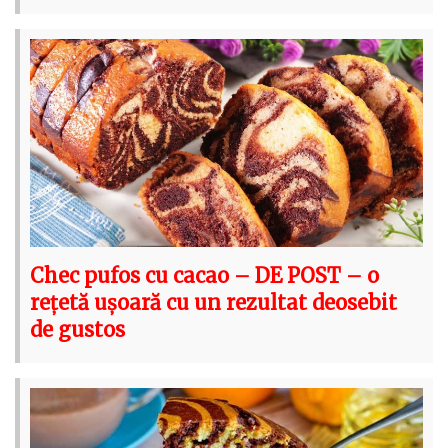
Chec pufos cu cacao – DE POST – o
rețetă ușoară cu un rezultat deosebit
de gustos