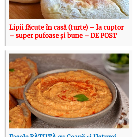
Lipii făcute în casă (turte) – la cuptor
– super pufoase și bune – DE POST