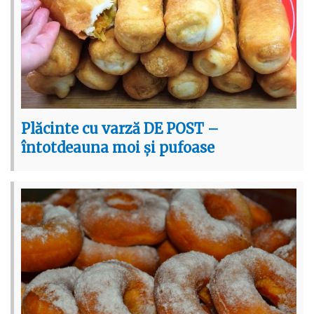
Plăcinte cu varză DE POST –
întotdeauna moi și pufoase