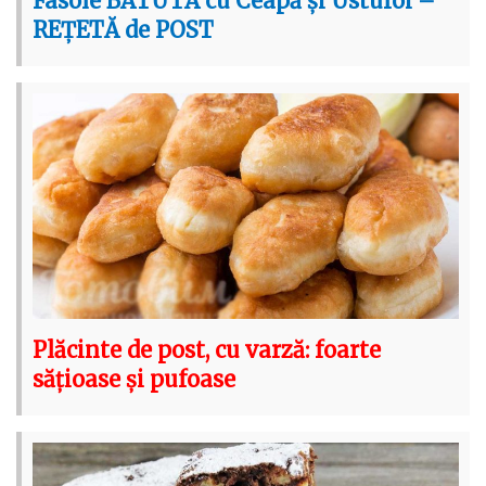
Fasole BĂTUTĂ cu Ceapă și Usturoi –
REȚETĂ de POST
Plăcinte de post, cu varză: foarte
sățioase și pufoase