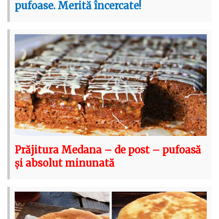
pufoase. Merită încercate!
Prăjitura Medana – de post – pufoasă
și absolut minunată