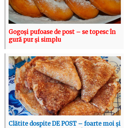
Gogoși pufoase de post – se topesc în
gură pur și simplu
Clătite dospite DE POST – foarte moi și