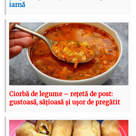
iarnă
Ciorbă de legume – rețetă de post:
gustoasă, sățioasă și ușor de pregătit