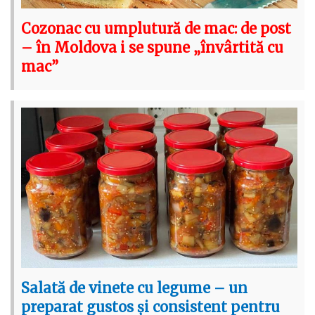
Cozonac cu umplutură de mac: de post
– în Moldova i se spune „învârtită cu
mac”
Salată de vinete cu legume – un
preparat gustos și consistent pentru