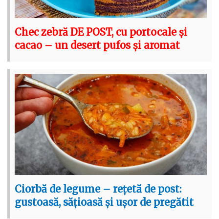
Chec zebră DE POST, cu portocale și
cacao – un desert pufos și aromat
Ciorbă de legume – rețetă de post:
gustoasă, sățioasă și ușor de pregătit