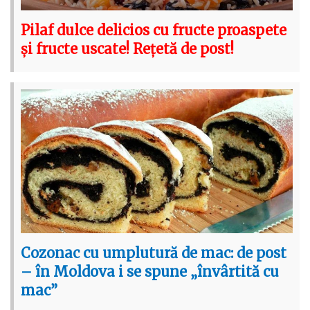
Pilaf dulce delicios cu fructe proaspete
și fructe uscate! Rețetă de post!
Cozonac cu umplutură de mac: de post
– în Moldova i se spune „învârtită cu
mac”