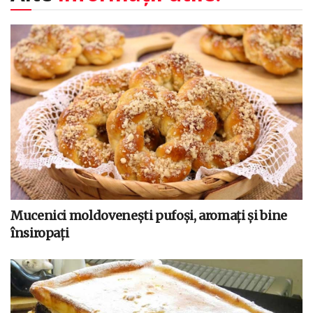
Mucenici moldovenești pufoși, aromați și bine
însiropați