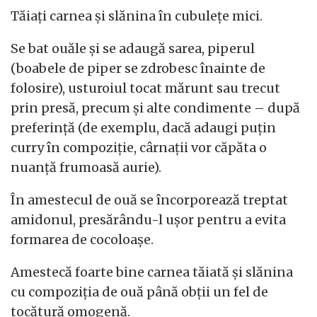
Tăiați carnea și slănina în cubulețe mici.
Se bat ouăle și se adaugă sarea, piperul
(boabele de piper se zdrobesc înainte de
folosire), usturoiul tocat mărunt sau trecut
prin presă, precum și alte condimente – după
preferință (de exemplu, dacă adaugi puțin
curry în compoziție, cârnații vor căpăta o
nuanță frumoasă aurie).
În amestecul de ouă se încorporează treptat
amidonul, presărându-l ușor pentru a evita
formarea de cocoloașe.
Amestecă foarte bine carnea tăiată și slănina
cu compoziția de ouă până obții un fel de
tocătură omogenă.