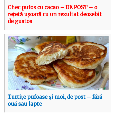
Chec pufos cu cacao – DE POST – o
rețetă ușoară cu un rezultat deosebit
de gustos
Turtițe pufoase și moi, de post – fără
ouă sau lapte