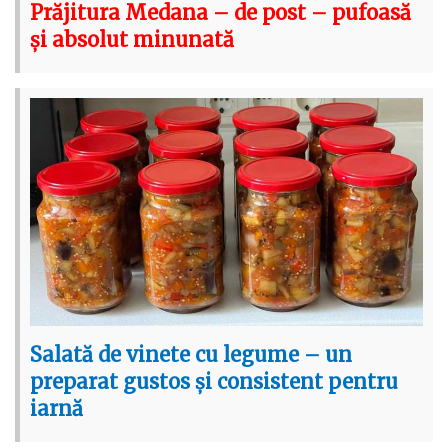
Prăjitura Medana – de post – pufoasă
și absolut minunată
Salată de vinete cu legume – un
preparat gustos și consistent pentru
iarnă