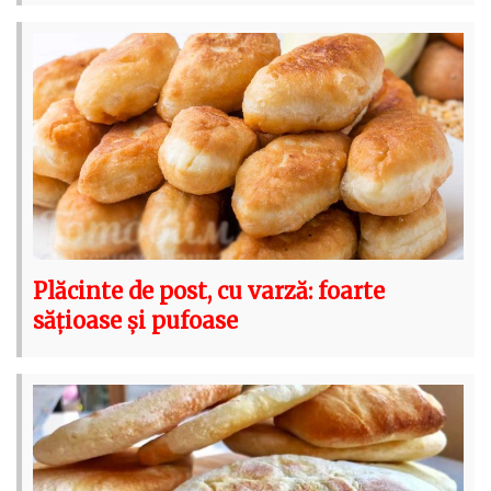
Plăcinte de post, cu varză: foarte
sățioase și pufoase