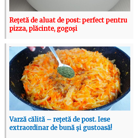
Rețetă de aluat de post: perfect pentru
pizza, plăcinte, gogoși
Varză călită – rețetă de post. Iese
extraordinar de bună și gustoasă!