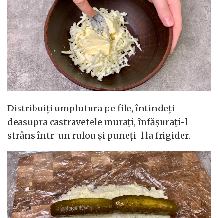
Distribuiți umplutura pe file, întindeți
deasupra castravetele murați, înfășurați-l
strâns într-un rulou și puneți-l la frigider.