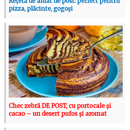
Rețetă de aluat de post: perfect pentru
pizza, plăcinte, gogoși
Chec zebră DE POST, cu portocale și
cacao – un desert pufos și aromat