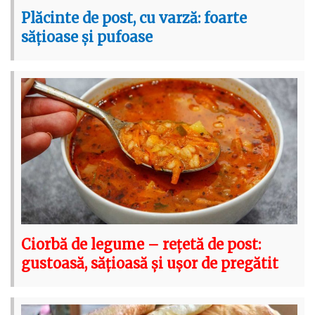
Plăcinte de post, cu varză: foarte
sățioase și pufoase
Ciorbă de legume – rețetă de post:
gustoasă, sățioasă și ușor de pregătit