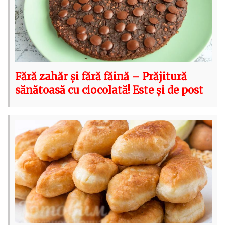
Fără zahăr și fără făină – Prăjitură
sănătoasă cu ciocolată! Este și de post