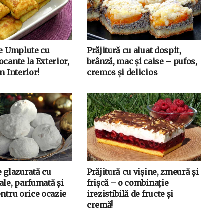
ne Umplute cu
Prăjitură cu aluat dospit,
cante la Exterior,
brânză, mac și caise – pufos,
n Interior!
cremos și delicios
e glazurată cu
Prăjitură cu vișine, zmeură și
ale, parfumată și
frișcă – o combinație
entru orice ocazie
irezistibilă de fructe și
cremă!