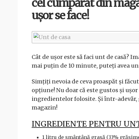
cel cumpărat din magazi
ușor se face!
Cât de ușor este să faci unt de casă? Im
mai puțin de 10 minute, puteți avea un
Simțiți nevoia de ceva proaspăt și făcu
opțiune! Nu doar că este gustos și ușor 
ingredientelor folosite. Și într-adevăr
magazin!
INGREDIENTE PENTRU UNT
1 litru de smântână grasă (33% grăsim