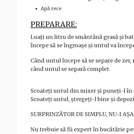
Apă rece
PREPARARE:
Luați un litru de smântână grasă și ba
începe să se îngroașe și untul va încep
Când untul începe să se separe de zer, 
când untul se separă complet.
Scoateți untul din mixer și puneți-l în
Scoateți untul, ștergeți-l bine și depozi
SURPRINZĂTOR DE SIMPLU, NU-I AȘA
Nu trebuie să fii expert în bucătărie pe