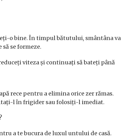
teți-o bine. În timpul bătutului, smântâna va
e să se formeze.
reduceți viteza și continuați să bateți până
 apă rece pentru a elimina orice zer rămas.
tați-l în frigider sau folosiți-l imediat.
?
ntru a te bucura de luxul untului de casă.