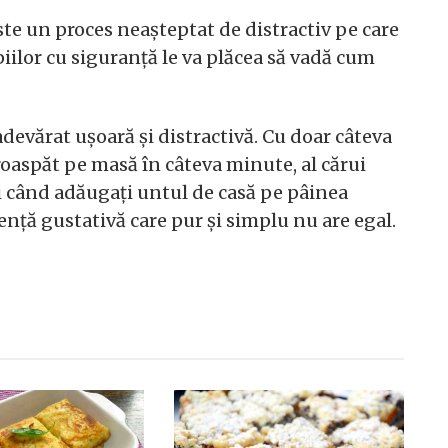
ste un proces neașteptat de distractiv pe care
opiilor cu siguranță le va plăcea să vadă cum
adevărat ușoară și distractivă. Cu doar câteva
roaspăt pe masă în câteva minute, al cărui
nci când adăugați untul de casă pe pâinea
nță gustativă care pur și simplu nu are egal.