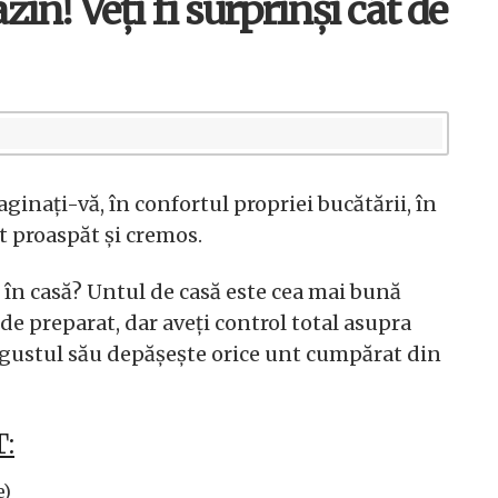
n! Veți fi surprinși cât de
aginați-vă, în confortul propriei bucătării, în
t proaspăt și cremos.
t în casă? Untul de casă este cea mai bună
de preparat, dar aveți control total asupra
, gustul său depășește orice unt cumpărat din
:
e)