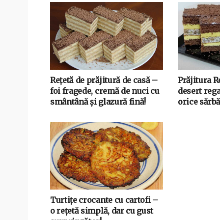
Rețetă de prăjitură de casă –
Prăjitura 
foi fragede, cremă de nuci cu
desert rega
smântână și glazură fină!
orice sărbă
Turtițe crocante cu cartofi –
o rețetă simplă, dar cu gust