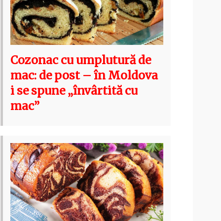
Cozonac cu umplutură de
mac: de post – în Moldova
i se spune „învârtită cu
mac”