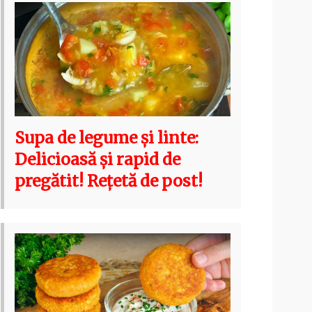
Supa de legume și linte:
Delicioasă și rapid de
pregătit! Rețetă de post!