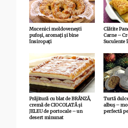
Mucenici moldovenești
Clătite Pa
pufoși, aromați și bine
Carne – Cro
însiropați
Suculente î
Prăjitură cu blat de BRÂNZĂ,
Turtă dulc
cremă de CIOCOLATĂ și
albuș – mo
JELEU de portocale – un
perfectă p
desert minunat