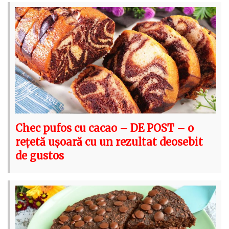
Chec pufos cu cacao – DE POST – o
rețetă ușoară cu un rezultat deosebit
de gustos