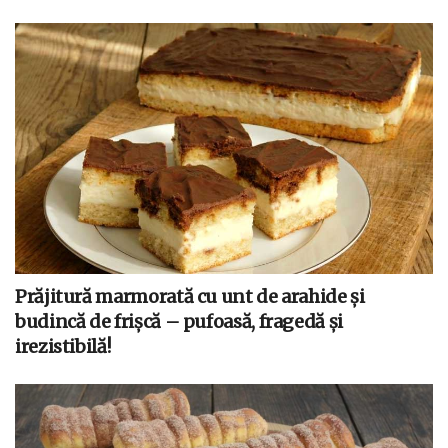
Prăjitură marmorată cu unt de arahide și
budincă de frișcă – pufoasă, fragedă și
irezistibilă!