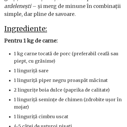
ardelenești
– și merg de minune în combinații
simple, dar pline de savoare.
Ingrediente:
Pentru 1 kg de carne:
1 kg carne tocată de porc (preferabil ceafă sau
piept, cu grăsime)
1 linguriță sare
1 linguriță piper negru proaspăt măcinat
2 lingurițe boia dulce (paprika de calitate)
1 linguriță semințe de chimen (zdrobite ușor în
mojar)
1 linguriță cimbru uscat
4-5 căței de usturoi pisați