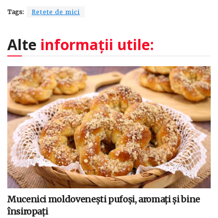
Tags:
Rețete de mici
Alte
informații utile:
Mucenici moldovenești pufoși, aromați și bine
însiropați