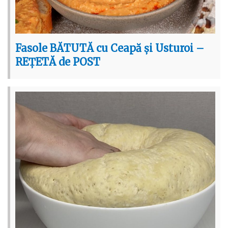
Fasole BĂTUTĂ cu Ceapă și Usturoi –
REȚETĂ de POST