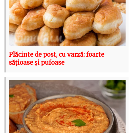
Plăcinte de post, cu varză: foarte
sățioase și pufoase