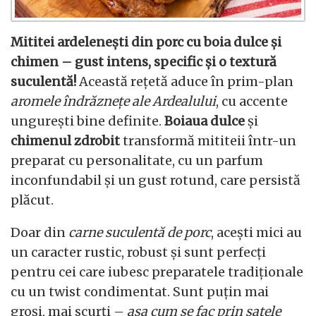
Mititei ardelenești din porc cu boia dulce și
chimen – gust intens, specific și o textură
suculentă!
Această rețetă aduce în prim-plan
aromele îndrăznețe ale Ardealului
, cu accente
ungurești bine definite.
Boiaua dulce
și
chimenul zdrobit
transformă mititeii într-un
preparat cu personalitate, cu un parfum
inconfundabil și un gust rotund, care persistă
plăcut.
Doar din
carne suculentă de porc
, acești mici au
un caracter rustic, robust și sunt perfecți
pentru cei care iubesc preparatele tradiționale
cu un twist condimentat. Sunt puțin mai
groși, mai scurți –
așa cum se fac prin satele