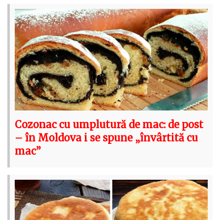
Cozonac cu umplutură de mac: de post
– în Moldova i se spune „învârtită cu
mac”