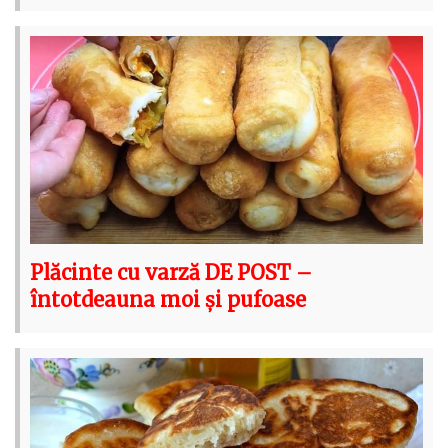
Plăcinte cu varză DE POST –
întotdeauna moi și pufoase