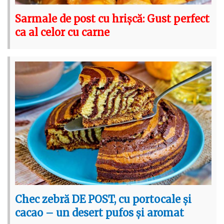
Sarmale de post cu hrișcă: Gust perfect
ca al celor cu carne
Chec zebră DE POST, cu portocale și
cacao – un desert pufos și aromat