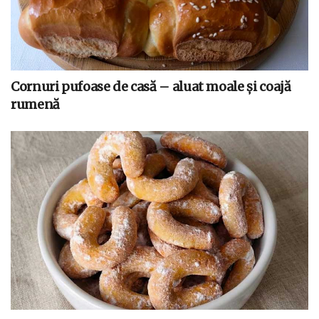
Cornuri pufoase de casă – aluat moale și coajă
rumenă