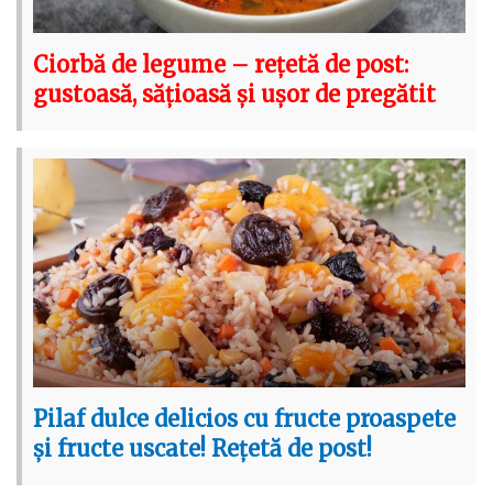
Ciorbă de legume – rețetă de post:
gustoasă, sățioasă și ușor de pregătit
Pilaf dulce delicios cu fructe proaspete
și fructe uscate! Rețetă de post!