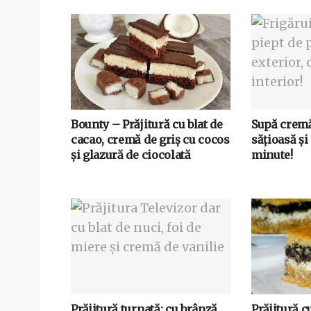
Bounty – Prăjitură cu blat de
Supă cremă
cacao, cremă de griș cu cocos
sățioasă și
și glazură de ciocolată
minute!
Prăjitură turnată: cu brânză
Prăjitură cu