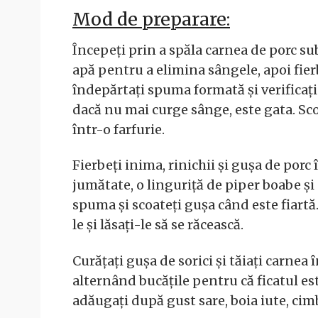
Mod de preparare:
Începeți prin a spăla carnea de porc sub
apă pentru a elimina sângele, apoi fierb
îndepărtați spuma formată și verificați
dacă nu mai curge sânge, este gata. Scoat
într-o farfurie.
Fierbeți inima, rinichii și gușa de porc
jumătate, o linguriță de piper boabe și
spuma și scoateți gușa când este fiartă.
le și lăsați-le să se răcească.
Curățați gușa de sorici și tăiați carnea 
alternând bucățile pentru că ficatul es
adăugați după gust sare, boia iute, cim