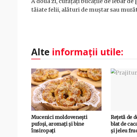
A doua zi, curățați bucațile de lebar de g
tăiate felii, alături de muștar sau murăt
Alte
informații utile:
Mucenici moldovenești
Rețetă de 
pufoși, aromați și bine
blat de cac
însiropați
și jeleu fru