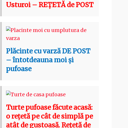
Usturoi – REȚETĂ de POST
Plăcinte cu varză DE POST
– întotdeauna moi și
pufoase
Turte pufoase făcute acasă:
o rețetă pe cât de simplă pe
atât de gustoasă. Rețetă de