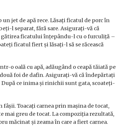
 un jet de apă rece. Lăsați ficatul de porc în
eți-l separat, fără sare. Asigurați-vă că
 gătirea ficatului înțepându-l cu o furculiță –
eți ficatul fiert și lăsați-l să se răcească
 într-o oală cu apă, adăugând o ceapă tăiată pe
 două foi de dafin. Asigurați-vă că îndepărtați
 După ce inima și rinichii sunt gata, scoateți-
în fâșii. Toacați carnea prin mașina de tocat,
te mai greu de tocat. La compoziția rezultată,
bru măcinat și zeama în care a fiert carnea.