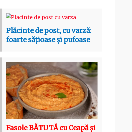
Plăcinte de post, cu varză:
foarte sățioase și pufoase
Fasole BĂTUTĂ cu Ceapă și