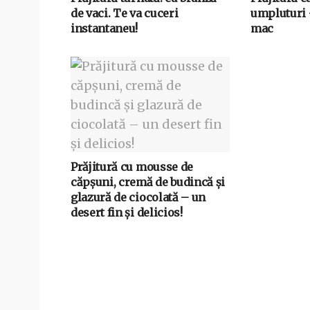
de vaci. Te va cuceri
umpluturi 
instantaneu!
mac
Prăjitură cu mousse de
căpșuni, cremă de budincă și
glazură de ciocolată – un
desert fin și delicios!