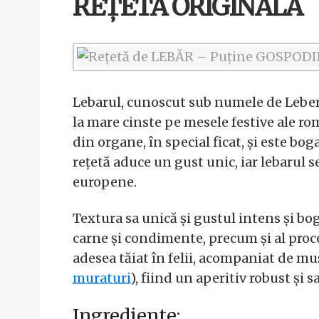
REȚETA ORIGINALĂ
Lebarul, cunoscut sub numele de Leber
la mare cinste pe mesele festive ale rom
din organe, în special ficat, și este bo
rețetă aduce un gust unic, iar lebarul 
europene.
Textura sa unică și gustul intens și bo
carne și condimente, precum și al proce
adesea tăiat în felii, acompaniat de mu
muraturi
), fiind un aperitiv robust și 
Ingrediente: