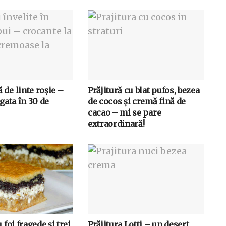
 de linte roșie –
Prăjitură cu blat pufos, bezea
 gata în 30 de
de cocos și cremă fină de
cacao – mi se pare
extraordinară!
 foi fragede și trei
Prăjitura Lotti – un desert