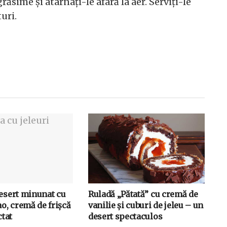
răsime și atârnați-le afară la aer. Serviți-le
uri.
desert minunat cu
Ruladă „Pătată” cu cremă de
ao, cremă de frișcă
vanilie și cuburi de jeleu – un
ctat
desert spectaculos