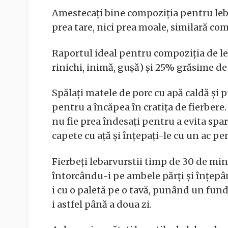
Amestecați bine compoziția pentru le
prea tare, nici prea moale, similară com
Raportul ideal pentru compoziția de le
rinichi, inimă, gușă) și 25% grăsime de 
Spălați matele de porc cu apă caldă și puț
pentru a încăpea în cratița de fierbere.
nu fie prea îndesați pentru a evita sparg
capete cu ață și înțepați-le cu un ac p
Fierbeți lebarvurstii timp de 30 de minut
întorcându-i pe ambele părți și înțepân
i cu o paletă pe o tavă, punând un fund
i astfel până a doua zi.