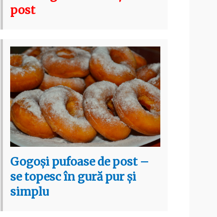
post
Gogoși pufoase de post –
se topesc în gură pur și
simplu