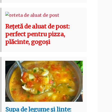
Rețetă de aluat de post:
perfect pentru pizza,
plăcinte, gogoși
Supa de legume și linte: