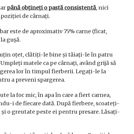
bar
până obțineți o pastă consistentă
, nici
poziției de cârnați.
bar este de aproximativ 75% carne (ficat,
la gușă.
in oțet, clătiți-le bine și tăiați-le în patru
 Umpleți matele ca pe cârnați, având grijă să
erea lor în timpul fierberii. Legați-le la
entru a preveni spargerea.
e la foc mic, în apa în care a fiert carnea,
du-i de fiecare dată. După fierbere, scoateți-
 și o greutate peste ei pentru presare. Lăsați-