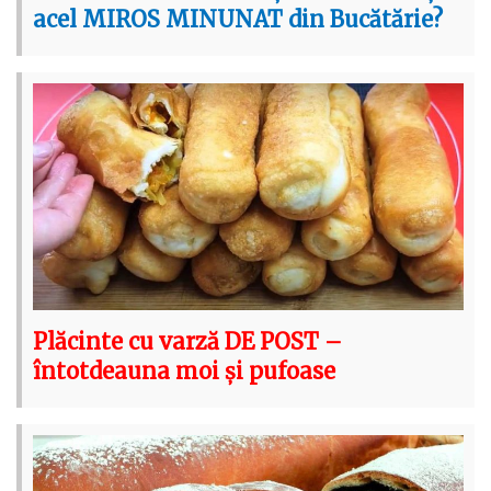
acel MIROS MINUNAT din Bucătărie?
Plăcinte cu varză DE POST –
întotdeauna moi și pufoase