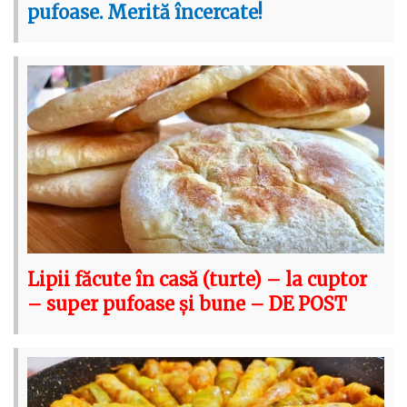
pufoase. Merită încercate!
Lipii făcute în casă (turte) – la cuptor
– super pufoase și bune – DE POST