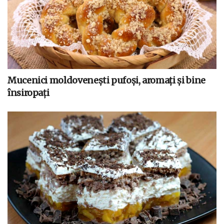
Mucenici moldovenești pufoși, aromați și bine
însiropați