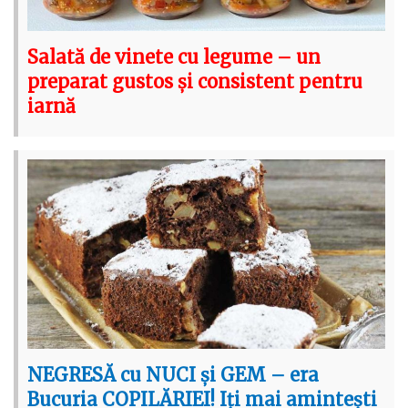
Salată de vinete cu legume – un
preparat gustos și consistent pentru
iarnă
NEGRESĂ cu NUCI și GEM – era
Bucuria COPILĂRIEI! Iți mai amintești