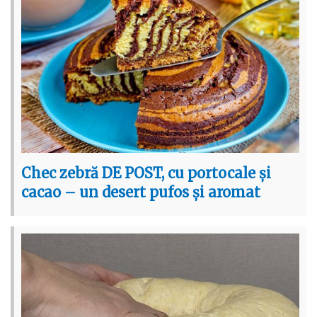
Chec zebră DE POST, cu portocale și
cacao – un desert pufos și aromat