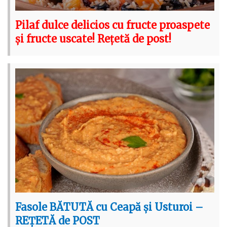
Pilaf dulce delicios cu fructe proaspete
și fructe uscate! Rețetă de post!
Fasole BĂTUTĂ cu Ceapă și Usturoi –
REȚETĂ de POST