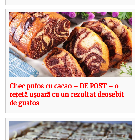
Chec pufos cu cacao – DE POST – o
rețetă ușoară cu un rezultat deosebit
de gustos