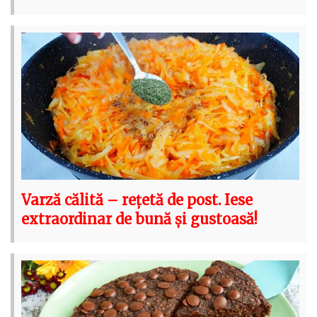
Varză călită – rețetă de post. Iese
extraordinar de bună și gustoasă!