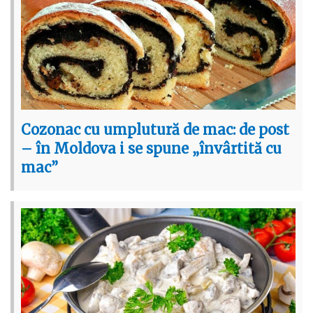
Cozonac cu umplutură de mac: de post
– în Moldova i se spune „învârtită cu
mac”