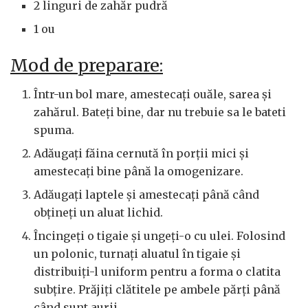
2 linguri de zahăr pudră
1 ou
Mod de preparare:
Într-un bol mare, amestecați ouăle, sarea și
zahărul. Bateți bine, dar nu trebuie sa le bateti
spuma.
Adăugați făina cernută în porții mici și
amestecați bine până la omogenizare.
Adăugați laptele și amestecați până când
obțineți un aluat lichid.
Încingeți o tigaie și ungeți-o cu ulei. Folosind
un polonic, turnați aluatul în tigaie și
distribuiți-l uniform pentru a forma o clatita
subțire. Prăjiți clătitele pe ambele părți până
când sunt aurii.