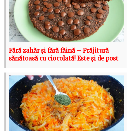
Fără zahăr și fără făină – Prăjitură
sănătoasă cu ciocolată! Este și de post