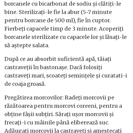
borcanele cu bicarbonat de sodiu și clătiți-le
bine. Sterilizați-le fie la abur (5-7 minute
pentru borcane de 500 ml), fie în cuptor.
Fierbeți capacele timp de 3 minute. Acoperiți
borcanele sterilizate cu capacele lor și lăsați-le
să aștepte salata.
După ce au absorbit suficientă apă, tăiați
castraveții în bastonașe. Dacă folosiți
castraveți mari, scoateți semințele și curatati-i
de coaja groasă.
Pregătirea morcovilor: Radeți morcovii pe
răzătoarea pentru morcovi coreeni, pentru a
obține fâșii subțiri. Sărați ușor morcovii și
frecați-i cu mâinile până eliberează suc.
Adăugați morcovii la castraveți și amestecați