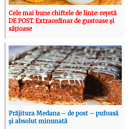
Cele mai bune chiftele de linte: rețetă
DE POST. Extraordinar de gustoase și
sățioase
Prăjitura Medana – de post – pufoasă
și absolut minunată