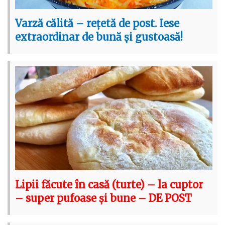
Varză călită – rețetă de post. Iese
extraordinar de bună și gustoasă!
Lipii făcute în casă (turte) – la cuptor
– super pufoase și bune – DE POST