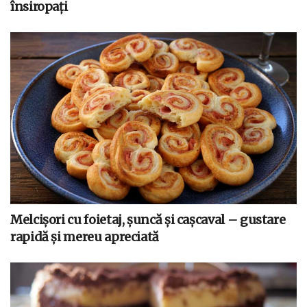
însiropați
Melcișori cu foietaj, șuncă și cașcaval – gustare
rapidă și mereu apreciată