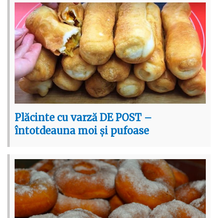
Plăcinte cu varză DE POST –
întotdeauna moi și pufoase