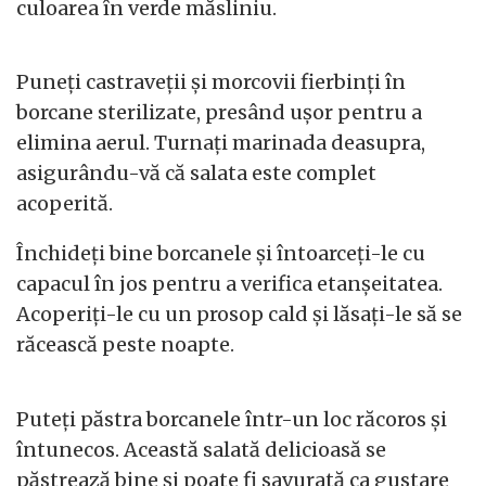
culoarea în verde măsliniu.
Puneți castraveții și morcovii fierbinți în
borcane sterilizate, presând ușor pentru a
elimina aerul. Turnați marinada deasupra,
asigurându-vă că salata este complet
acoperită.
Închideți bine borcanele și întoarceți-le cu
capacul în jos pentru a verifica etanșeitatea.
Acoperiți-le cu un prosop cald și lăsați-le să se
răcească peste noapte.
Puteți păstra borcanele într-un loc răcoros și
întunecos. Această salată delicioasă se
păstrează bine și poate fi savurată ca gustare