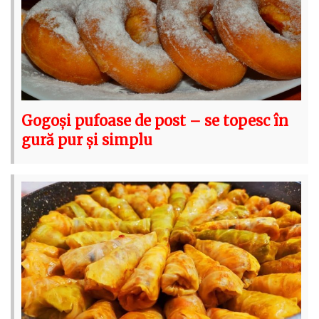
Gogoși pufoase de post – se topesc în
gură pur și simplu