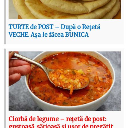
TURTE de POST – După o Rețetă
VECHE. Așa le făcea BUNICA
Ciorbă de legume – rețetă de post:
gustoasă, sățioasă și ușor de pregătit