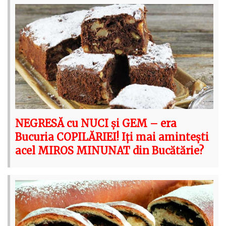
NEGRESĂ cu NUCI și GEM – era
Bucuria COPILĂRIEI! Iți mai amintești
acel MIROS MINUNAT din Bucătărie?